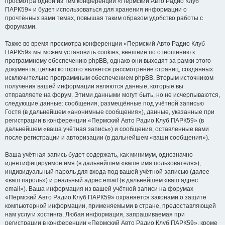
просмотра одной из тем конференции «Пермский Авто Радио Клуб
ПАРК59» и будет использоваться для хранения информации о
прочтённых вами темах, повышая таким образом удобство работы с
форумами.
Также во время просмотра конференции «Пермский Авто Радио Клуб
ПАРК59» мы можем установить cookies, внешние по отношению к
программному обеспечению phpBB, однако они выходят за рамки этого
документа, целью которого является рассмотрение страниц, созданных
исключительно программным обеспечением phpBB. Вторым источником
получения вашей информации являются данные, которые вы
отправляете на форум. Этими данными могут быть, но не исчерпываются,
следующие данные: сообщения, размещённые под учётной записью
Гостя (в дальнейшем «анонимные сообщения»), данные, указанные при
регистрации в конференции «Пермский Авто Радио Клуб ПАРК59» (в
дальнейшем «ваша учётная запись») и сообщения, оставленные вами
после регистрации и авторизации (в дальнейшем «ваши сообщения»).
Ваша учётная запись будет содержать, как минимум, однозначно
идентифицируемое имя (в дальнейшем «ваше имя пользователя»),
индивидуальный пароль для входа под вашей учётной записью (далее
«ваш пароль») и реальный адрес email (в дальнейшем «ваш адрес
email»). Ваша информация из вашей учётной записи на форумах
«Пермский Авто Радио Клуб ПАРК59» охраняется законами о защите
компьютерной информации, применяемыми в стране, предоставляющей
нам услуги хостинга. Любая информация, запрашиваемая при
регистрации в конференции «Пермский Авто Радио Клуб ПАРК59», кроме