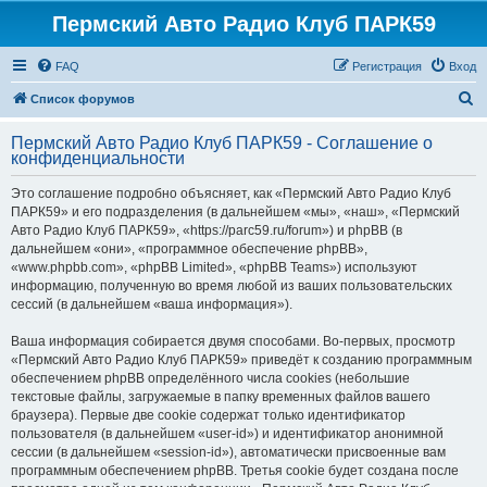
Пермский Авто Радио Клуб ПАРК59
FAQ
Регистрация
Вход
П
Список форумов
о
Пермский Авто Радио Клуб ПАРК59 - Соглашение о
и
конфиденциальности
с
Это соглашение подробно объясняет, как «Пермский Авто Радио Клуб
к
ПАРК59» и его подразделения (в дальнейшем «мы», «наш», «Пермский
Авто Радио Клуб ПАРК59», «https://parc59.ru/forum») и phpBB (в
дальнейшем «они», «программное обеспечение phpBB»,
«www.phpbb.com», «phpBB Limited», «phpBB Teams») используют
информацию, полученную во время любой из ваших пользовательских
сессий (в дальнейшем «ваша информация»).
Ваша информация собирается двумя способами. Во-первых, просмотр
«Пермский Авто Радио Клуб ПАРК59» приведёт к созданию программным
обеспечением phpBB определённого числа cookies (небольшие
текстовые файлы, загружаемые в папку временных файлов вашего
браузера). Первые две cookie содержат только идентификатор
пользователя (в дальнейшем «user-id») и идентификатор анонимной
сессии (в дальнейшем «session-id»), автоматически присвоенные вам
программным обеспечением phpBB. Третья cookie будет создана после