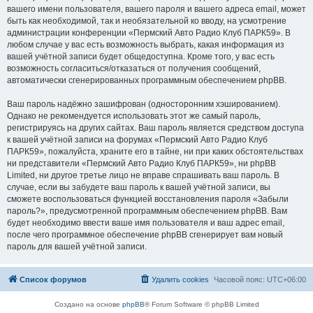
вашего имени пользователя, вашего пароля и вашего адреса email, может
быть как необходимой, так и необязательной ко вводу, на усмотрение
администрации конференции «Пермский Авто Радио Клуб ПАРК59». В
любом случае у вас есть возможность выбрать, какая информация из
вашей учётной записи будет общедоступна. Кроме того, у вас есть
возможность согласиться/отказаться от получения сообщений,
автоматически сгенерированных программным обеспечением phpBB.
Ваш пароль надёжно зашифрован (односторонним хэшированием).
Однако не рекомендуется использовать этот же самый пароль,
регистрируясь на других сайтах. Ваш пароль является средством доступа
к вашей учётной записи на форумах «Пермский Авто Радио Клуб
ПАРК59», пожалуйста, храните его в тайне, ни при каких обстоятельствах
ни представители «Пермский Авто Радио Клуб ПАРК59», ни phpBB
Limited, ни другое третье лицо не вправе спрашивать ваш пароль. В
случае, если вы забудете ваш пароль к вашей учётной записи, вы
сможете воспользоваться функцией восстановления пароля «Забыли
пароль?», предусмотренной программным обеспечением phpBB. Вам
будет необходимо ввести ваше имя пользователя и ваш адрес email,
после чего программное обеспечение phpBB сгенерирует вам новый
пароль для вашей учётной записи.
Список форумов
Удалить cookies
Часовой пояс:
UTC+06:00
Создано на основе
phpBB
® Forum Software © phpBB Limited