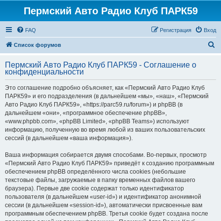
Пермский Авто Радио Клуб ПАРК59
FAQ
Регистрация
Вход
П
Список форумов
о
Пермский Авто Радио Клуб ПАРК59 - Соглашение о
и
конфиденциальности
с
Это соглашение подробно объясняет, как «Пермский Авто Радио Клуб
к
ПАРК59» и его подразделения (в дальнейшем «мы», «наш», «Пермский
Авто Радио Клуб ПАРК59», «https://parc59.ru/forum») и phpBB (в
дальнейшем «они», «программное обеспечение phpBB»,
«www.phpbb.com», «phpBB Limited», «phpBB Teams») используют
информацию, полученную во время любой из ваших пользовательских
сессий (в дальнейшем «ваша информация»).
Ваша информация собирается двумя способами. Во-первых, просмотр
«Пермский Авто Радио Клуб ПАРК59» приведёт к созданию программным
обеспечением phpBB определённого числа cookies (небольшие
текстовые файлы, загружаемые в папку временных файлов вашего
браузера). Первые две cookie содержат только идентификатор
пользователя (в дальнейшем «user-id») и идентификатор анонимной
сессии (в дальнейшем «session-id»), автоматически присвоенные вам
программным обеспечением phpBB. Третья cookie будет создана после