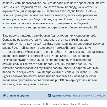
вашего имени пользователя, вашего пароля и вашего адреса email, может
быть как необходимой, так и необязательной ко вводу, на усмотрение
администрации конференции «Пермский Авто Радио Клуб ПАРК59». В
любом случае у вас есть возможность выбрать, какая информация из
вашей учётной записи будет общедоступна. Кроме того, у вас есть
возможность согласиться/отказаться от получения сообщений,
автоматически сгенерированных программным обеспечением phpBB.
Ваш пароль надёжно зашифрован (односторонним хэшированием).
Однако не рекомендуется использовать этот же самый пароль,
регистрируясь на других сайтах. Ваш пароль является средством доступа
к вашей учётной записи на форумах «Пермский Авто Радио Клуб
ПАРК59», пожалуйста, храните его в тайне, ни при каких обстоятельствах
ни представители «Пермский Авто Радио Клуб ПАРК59», ни phpBB
Limited, ни другое третье лицо не вправе спрашивать ваш пароль. В
случае, если вы забудете ваш пароль к вашей учётной записи, вы
сможете воспользоваться функцией восстановления пароля «Забыли
пароль?», предусмотренной программным обеспечением phpBB. Вам
будет необходимо ввести ваше имя пользователя и ваш адрес email,
после чего программное обеспечение phpBB сгенерирует вам новый
пароль для вашей учётной записи.
Список форумов
Удалить cookies
Часовой пояс:
UTC+06:00
Создано на основе
phpBB
® Forum Software © phpBB Limited