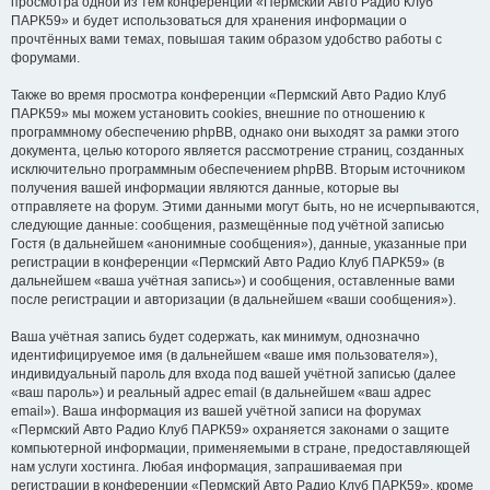
просмотра одной из тем конференции «Пермский Авто Радио Клуб
ПАРК59» и будет использоваться для хранения информации о
прочтённых вами темах, повышая таким образом удобство работы с
форумами.
Также во время просмотра конференции «Пермский Авто Радио Клуб
ПАРК59» мы можем установить cookies, внешние по отношению к
программному обеспечению phpBB, однако они выходят за рамки этого
документа, целью которого является рассмотрение страниц, созданных
исключительно программным обеспечением phpBB. Вторым источником
получения вашей информации являются данные, которые вы
отправляете на форум. Этими данными могут быть, но не исчерпываются,
следующие данные: сообщения, размещённые под учётной записью
Гостя (в дальнейшем «анонимные сообщения»), данные, указанные при
регистрации в конференции «Пермский Авто Радио Клуб ПАРК59» (в
дальнейшем «ваша учётная запись») и сообщения, оставленные вами
после регистрации и авторизации (в дальнейшем «ваши сообщения»).
Ваша учётная запись будет содержать, как минимум, однозначно
идентифицируемое имя (в дальнейшем «ваше имя пользователя»),
индивидуальный пароль для входа под вашей учётной записью (далее
«ваш пароль») и реальный адрес email (в дальнейшем «ваш адрес
email»). Ваша информация из вашей учётной записи на форумах
«Пермский Авто Радио Клуб ПАРК59» охраняется законами о защите
компьютерной информации, применяемыми в стране, предоставляющей
нам услуги хостинга. Любая информация, запрашиваемая при
регистрации в конференции «Пермский Авто Радио Клуб ПАРК59», кроме