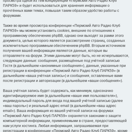
просмотра одной из тем конференции «Пермский Авто Радио Клуб
ПАРК59» и будет использоваться для хранения информации о
прочтённых вами темах, повышая таким образом удобство работы с
форумами.
Также во время просмотра конференции «Пермский Авто Радио Клуб
ПАРК59» мы можем установить cookies, внешние по отношению к
программному обеспечению phpBB, однако они выходят за рамки этого
документа, целью которого является рассмотрение страниц, созданных
исключительно программным обеспечением phpBB. Вторым источником
получения вашей информации являются данные, которые вы
отправляете на форум. Этими данными могут быть, но не исчерпываются,
следующие данные: сообщения, размещённые под учётной записью
Гостя (в дальнейшем «анонимные сообщения»), данные, указанные при
регистрации в конференции «Пермский Авто Радио Клуб ПАРК59» (в
дальнейшем «ваша учётная запись») и сообщения, оставленные вами
после регистрации и авторизации (в дальнейшем «ваши сообщения»).
Ваша учётная запись будет содержать, как минимум, однозначно
идентифицируемое имя (в дальнейшем «ваше имя пользователя»),
индивидуальный пароль для входа под вашей учётной записью (далее
«ваш пароль») и реальный адрес email (в дальнейшем «ваш адрес
email»). Ваша информация из вашей учётной записи на форумах
«Пермский Авто Радио Клуб ПАРК59» охраняется законами о защите
компьютерной информации, применяемыми в стране, предоставляющей
нам услуги хостинга. Любая информация, запрашиваемая при
регистрации в конференции «Пермский Авто Радио Клуб ПАРК59», кроме