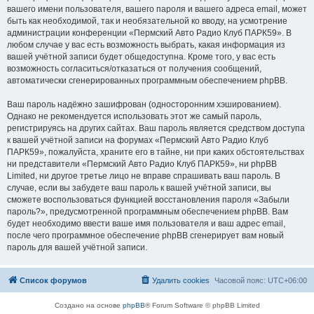
вашего имени пользователя, вашего пароля и вашего адреса email, может
быть как необходимой, так и необязательной ко вводу, на усмотрение
администрации конференции «Пермский Авто Радио Клуб ПАРК59». В
любом случае у вас есть возможность выбрать, какая информация из
вашей учётной записи будет общедоступна. Кроме того, у вас есть
возможность согласиться/отказаться от получения сообщений,
автоматически сгенерированных программным обеспечением phpBB.
Ваш пароль надёжно зашифрован (односторонним хэшированием).
Однако не рекомендуется использовать этот же самый пароль,
регистрируясь на других сайтах. Ваш пароль является средством доступа
к вашей учётной записи на форумах «Пермский Авто Радио Клуб
ПАРК59», пожалуйста, храните его в тайне, ни при каких обстоятельствах
ни представители «Пермский Авто Радио Клуб ПАРК59», ни phpBB
Limited, ни другое третье лицо не вправе спрашивать ваш пароль. В
случае, если вы забудете ваш пароль к вашей учётной записи, вы
сможете воспользоваться функцией восстановления пароля «Забыли
пароль?», предусмотренной программным обеспечением phpBB. Вам
будет необходимо ввести ваше имя пользователя и ваш адрес email,
после чего программное обеспечение phpBB сгенерирует вам новый
пароль для вашей учётной записи.
Список форумов
Удалить cookies
Часовой пояс:
UTC+06:00
Создано на основе
phpBB
® Forum Software © phpBB Limited