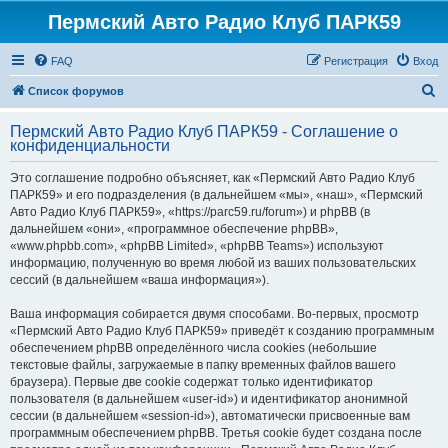
Пермский Авто Радио Клуб ПАРК59
FAQ
Регистрация
Вход
П
Список форумов
о
Пермский Авто Радио Клуб ПАРК59 - Соглашение о
и
конфиденциальности
с
Это соглашение подробно объясняет, как «Пермский Авто Радио Клуб
к
ПАРК59» и его подразделения (в дальнейшем «мы», «наш», «Пермский
Авто Радио Клуб ПАРК59», «https://parc59.ru/forum») и phpBB (в
дальнейшем «они», «программное обеспечение phpBB»,
«www.phpbb.com», «phpBB Limited», «phpBB Teams») используют
информацию, полученную во время любой из ваших пользовательских
сессий (в дальнейшем «ваша информация»).
Ваша информация собирается двумя способами. Во-первых, просмотр
«Пермский Авто Радио Клуб ПАРК59» приведёт к созданию программным
обеспечением phpBB определённого числа cookies (небольшие
текстовые файлы, загружаемые в папку временных файлов вашего
браузера). Первые две cookie содержат только идентификатор
пользователя (в дальнейшем «user-id») и идентификатор анонимной
сессии (в дальнейшем «session-id»), автоматически присвоенные вам
программным обеспечением phpBB. Третья cookie будет создана после