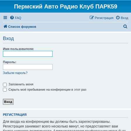
Пермский Авто Радио Клуб ПАРК59
FAQ
Регистрация
Вход
П
Список форумов
о
Вход
и
с
Имя пользователя:
к
Пароль:
Забыли пароль?
Запомнить меня
Скрыть моё пребывание на конференции в этот раз
РЕГИСТРАЦИЯ
Для входа на конференцию вы должны быть зарегистрированы.
Регистрация занимает всего несколько минут, но предоставляет вам
более широкие возможности. Администратором конференции могут быть