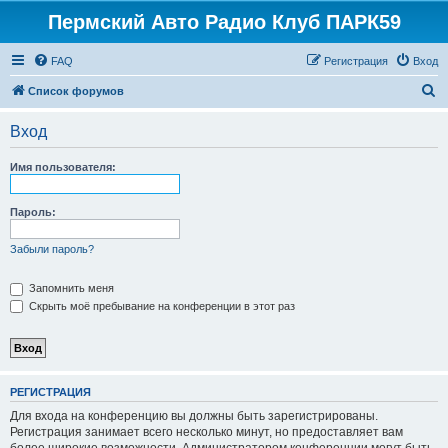
Пермский Авто Радио Клуб ПАРК59
FAQ
Регистрация
Вход
П
Список форумов
о
Вход
и
с
Имя пользователя:
к
Пароль:
Забыли пароль?
Запомнить меня
Скрыть моё пребывание на конференции в этот раз
РЕГИСТРАЦИЯ
Для входа на конференцию вы должны быть зарегистрированы.
Регистрация занимает всего несколько минут, но предоставляет вам
более широкие возможности. Администратором конференции могут быть