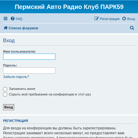
Пермский Авто Радио Клуб ПАРК59
FAQ
Регистрация
Вход
П
Список форумов
о
Вход
и
с
Имя пользователя:
к
Пароль:
Забыли пароль?
Запомнить меня
Скрыть моё пребывание на конференции в этот раз
РЕГИСТРАЦИЯ
Для входа на конференцию вы должны быть зарегистрированы.
Регистрация занимает всего несколько минут, но предоставляет вам
более широкие возможности. Администратором конференции могут быть