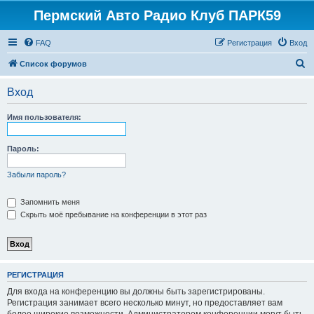
Пермский Авто Радио Клуб ПАРК59
FAQ
Регистрация
Вход
П
Список форумов
о
Вход
и
с
Имя пользователя:
к
Пароль:
Забыли пароль?
Запомнить меня
Скрыть моё пребывание на конференции в этот раз
РЕГИСТРАЦИЯ
Для входа на конференцию вы должны быть зарегистрированы.
Регистрация занимает всего несколько минут, но предоставляет вам
более широкие возможности. Администратором конференции могут быть