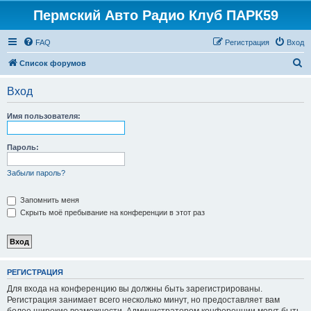
Пермский Авто Радио Клуб ПАРК59
FAQ
Регистрация
Вход
П
Список форумов
о
Вход
и
с
Имя пользователя:
к
Пароль:
Забыли пароль?
Запомнить меня
Скрыть моё пребывание на конференции в этот раз
РЕГИСТРАЦИЯ
Для входа на конференцию вы должны быть зарегистрированы.
Регистрация занимает всего несколько минут, но предоставляет вам
более широкие возможности. Администратором конференции могут быть