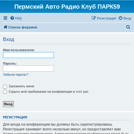
Пермский Авто Радио Клуб ПАРК59
FAQ
Регистрация
Вход
П
Список форумов
о
Вход
и
с
Имя пользователя:
к
Пароль:
Забыли пароль?
Запомнить меня
Скрыть моё пребывание на конференции в этот раз
РЕГИСТРАЦИЯ
Для входа на конференцию вы должны быть зарегистрированы.
Регистрация занимает всего несколько минут, но предоставляет вам
более широкие возможности. Администратором конференции могут быть