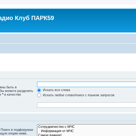
адио Клуб ПАРК59
жны быть в
Искать все слова
 Вы можете разделить
те
*
в качестве
Искать любое слово/поиск с языком запросов
. Поиск в подфорумах
ющую опцию ниже.