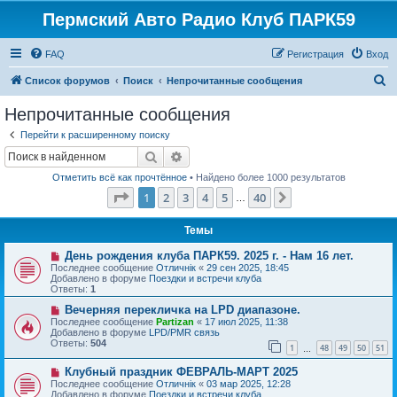
Пермский Авто Радио Клуб ПАРК59
FAQ
Регистрация
Вход
П
Список форумов
Поиск
Непрочитанные сообщения
о
Непрочитанные сообщения
и
Перейти к расширенному поиску
с
Поиск
Расширенный поиск
к
Отметить всё как прочтённое
• Найдено более 1000 результатов
Страница
1
из
40
1
2
3
4
5
40
След.
…
Темы
Н
День рождения клуба ПАРК59. 2025 г. - Нам 16 лет.
о
Последнее сообщение
Отличнiк
«
29 сен 2025, 18:45
в
Добавлено в форуме
Поездки и встречи клуба
о
Ответы:
1
е
с
Н
Вечерняя перекличка на LPD диапазоне.
о
о
Последнее сообщение
Partizan
«
17 июл 2025, 11:38
о
в
Добавлено в форуме
LPD/PMR связь
б
о
Ответы:
504
1
48
49
50
51
щ
е
…
е
с
Н
н
Клубный праздник ФЕВРАЛЬ-МАРТ 2025
о
о
и
о
Последнее сообщение
Отличнiк
«
03 мар 2025, 12:28
в
е
б
Добавлено в форуме
Поездки и встречи клуба