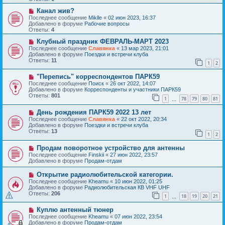
щ
е
е
с
Н
Канал жив?
н
о
о
Последнее сообщение
Miklle
«
02 июн 2023, 16:37
и
о
в
Добавлено в форуме
Рабочие вопросы
е
б
о
Ответы:
4
щ
е
е
с
Н
Клубный праздник ФЕВРАЛЬ-МАРТ 2023
н
о
о
Последнее сообщение
Славянка
«
13 мар 2023, 21:01
и
о
в
Добавлено в форуме
Поездки и встречи клуба
е
б
о
Ответы:
11
1
2
щ
е
е
с
Н
н
"Перепись" корреспондентов ПАРК59
о
о
и
о
Последнее сообщение
Поиск
«
26 окт 2022, 14:07
в
е
б
Добавлено в форуме
Корреспонденты и участники ПАРК59
о
щ
Ответы:
801
1
78
79
80
81
е
…
е
с
н
Н
День рождения ПАРК59 2022 13 лет
о
и
о
о
е
Последнее сообщение
Славянка
«
22 окт 2022, 20:34
в
б
Добавлено в форуме
Поездки и встречи клуба
о
щ
Ответы:
13
1
2
е
е
с
н
Н
Продам поворотное устройство для антенны
о
и
о
о
е
Последнее сообщение
Finskii
«
27 июн 2022, 23:57
в
б
Добавлено в форуме
Продам-отдам
о
щ
е
е
Н
Открытие радиолюбительской категории.
с
н
о
Последнее сообщение
Kheamu
«
10 июн 2022, 01:25
о
и
в
Добавлено в форуме
Радиолюбительская КВ VHF UHF
о
е
о
Ответы:
206
б
1
18
19
20
21
е
…
щ
с
е
Н
Куплю антенный тюнер
о
н
о
о
Последнее сообщение
Kheamu
«
07 июн 2022, 23:54
и
в
б
Добавлено в форуме
Продам-отдам
е