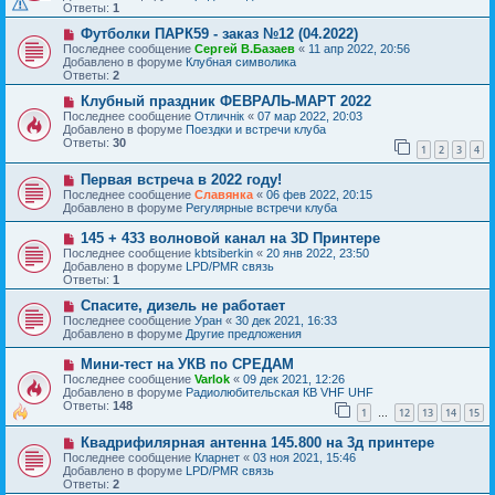
о
щ
Ответы:
1
е
е
с
Н
н
Футболки ПАРК59 - заказ №12 (04.2022)
о
о
и
Последнее сообщение
Сергей В.Базаев
«
11 апр 2022, 20:56
о
в
е
Добавлено в форуме
Клубная символика
б
о
Ответы:
2
щ
е
е
с
Н
Клубный праздник ФЕВРАЛЬ-МАРТ 2022
н
о
о
Последнее сообщение
Отличнiк
«
07 мар 2022, 20:03
и
о
в
Добавлено в форуме
Поездки и встречи клуба
е
б
о
Ответы:
30
1
2
3
4
щ
е
е
с
Н
н
Первая встреча в 2022 году!
о
о
и
о
Последнее сообщение
Славянка
«
06 фев 2022, 20:15
в
е
б
Добавлено в форуме
Регулярные встречи клуба
о
щ
е
е
Н
145 + 433 волновой канал на 3D Принтере
с
н
о
Последнее сообщение
kbtsiberkin
«
20 янв 2022, 23:50
о
и
в
Добавлено в форуме
LPD/PMR связь
о
е
о
Ответы:
1
б
е
щ
с
Н
Спасите, дизель не работает
е
о
о
Последнее сообщение
Уран
«
30 дек 2021, 16:33
н
о
в
Добавлено в форуме
Другие предложения
и
б
о
е
щ
е
Н
Мини-тест на УКВ по СРЕДАМ
е
с
о
Последнее сообщение
Varlok
«
09 дек 2021, 12:26
н
о
в
Добавлено в форуме
Радиолюбительская КВ VHF UHF
и
о
о
Ответы:
148
е
б
1
12
13
14
15
е
…
щ
с
е
Н
Квадрифилярная антенна 145.800 на 3д принтере
о
н
о
о
Последнее сообщение
Кларнет
«
03 ноя 2021, 15:46
и
в
б
Добавлено в форуме
LPD/PMR связь
е
о
щ
Ответы:
2
е
е