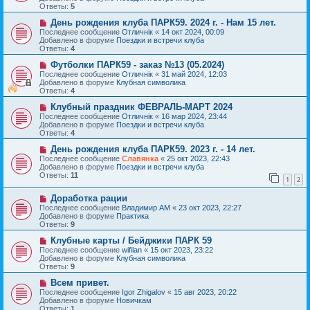
о
щ
Ответы:
5
е
е
с
Н
н
День рождения клуба ПАРК59. 2024 г. - Нам 15 лет.
о
о
и
Последнее сообщение
Отличнiк
«
14 окт 2024, 00:09
о
в
е
Добавлено в форуме
Поездки и встречи клуба
б
о
Ответы:
4
щ
е
е
с
Н
Футболки ПАРК59 - заказ №13 (05.2024)
н
о
о
Последнее сообщение
Отличнiк
«
31 май 2024, 12:03
и
о
в
Добавлено в форуме
Клубная символика
е
б
о
Ответы:
4
щ
е
е
с
Н
Клубный праздник ФЕВРАЛЬ-МАРТ 2024
н
о
о
Последнее сообщение
Отличнiк
«
16 мар 2024, 23:44
и
о
в
Добавлено в форуме
Поездки и встречи клуба
е
б
о
Ответы:
4
щ
е
е
с
Н
День рождения клуба ПАРК59. 2023 г. - 14 лет.
н
о
о
Последнее сообщение
Славянка
«
25 окт 2023, 22:43
и
о
в
Добавлено в форуме
Поездки и встречи клуба
е
б
о
Ответы:
11
1
2
щ
е
е
с
Н
н
Доработка рации
о
о
и
о
Последнее сообщение
Владимир АМ
«
23 окт 2023, 22:27
в
е
б
Добавлено в форуме
Практика
о
щ
Ответы:
9
е
е
с
Н
н
Клубные карты / Бейджики ПАРК 59
о
о
и
Последнее сообщение
wifilan
«
15 окт 2023, 23:22
о
в
е
Добавлено в форуме
Клубная символика
б
о
Ответы:
9
щ
е
е
с
Н
Всем привет.
н
о
о
Последнее сообщение
Igor Zhigalov
«
15 авг 2023, 20:22
и
о
в
Добавлено в форуме
Новичкам
е
б
о
Ответы:
1