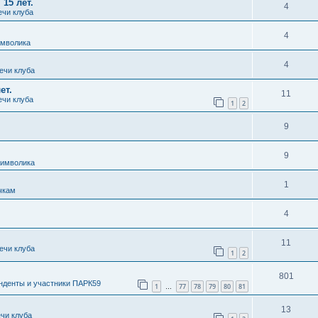
 15 лет.
4
ечи клуба
4
имволика
4
ечи клуба
ет.
11
ечи клуба
1
2
9
9
символика
1
чкам
4
11
ечи клуба
1
2
801
нденты и участники ПАРК59
1
77
78
79
80
81
…
13
ечи клуба