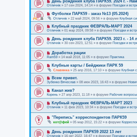
Н
День рождения клуба ПАРК59. 2024 г. - Нам
н
е
б
о
и
Отличнiк
»
17 сен 2024, 14:14
» в форуме
Поездки и встр
с
щ
в
е
о
е
о
Н
Футболки ПАРК59 - заказ №13 (05.2024)
о
н
е
о
б
и
Отличнiк
»
22 май 2024, 09:56
» в форуме
Клубная с
с
в
щ
е
о
о
е
Н
Клубный праздник ФЕВРАЛЬ-МАРТ 2024
о
е
н
о
б
Отличнiк
»
01 мар 2024, 09:58
» в форуме
Поездки и встр
с
и
в
щ
о
е
о
е
Н
День рождения клуба ПАРК59. 2023 г. - 14 л
о
е
н
о
б
Отличнiк
»
30 сен 2023, 12:51
» в форуме
Поездки и встр
с
и
в
щ
о
е
о
е
о
Н
Доработка рации
е
н
б
о
с
и
Ram59
»
14 май 2018, 11:05
» в форуме
Практика
щ
в
о
е
е
о
о
Н
Клубные карты / Бейджики ПАРК 59
н
е
б
о
и
Славянка
»
25 апр 2016, 17:10
» в форуме
Клубная 
с
щ
в
е
о
е
о
Н
Всем привет.
о
н
е
о
б
и
Зубенко Вячеслав
»
08 июн 2023, 16:43
» в форуме
Нови
с
в
щ
е
о
о
е
Н
Канал жив?
о
е
н
о
б
Корень
»
27 апр 2023, 11:18
» в форуме
Рабочие вопросы
с
и
в
щ
о
е
о
е
Н
Клубный праздник ФЕВРАЛЬ-МАРТ 2023
о
е
н
о
б
Отличнiк
»
11 фев 2023, 10:34
» в форуме
Поездки и встр
с
и
в
щ
о
е
о
е
о
Н
"Перепись" корреспондентов ПАРК59
е
н
б
о
с
и
кот@фей
»
05 мар 2012, 15:22
» в форуме
Корреспо
щ
в
о
е
е
о
о
н
Н
День рождения ПАРК59 2022 13 лет
е
б
и
о
с
щ
Отличнiк
»
16 окт 2022, 16:47
» в форуме
Поездки и встр