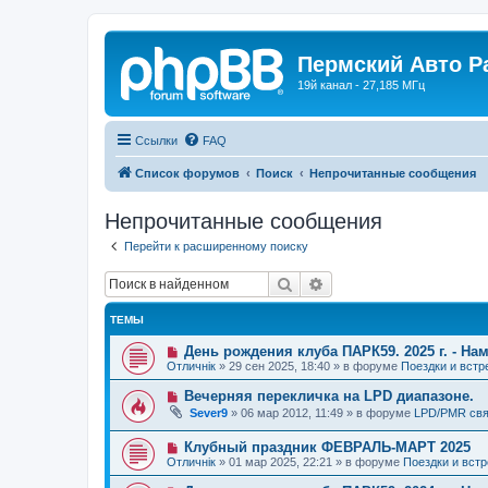
Пермский Авто Р
19й канал - 27,185 МГц
Ссылки
FAQ
Список форумов
Поиск
Непрочитанные сообщения
Непрочитанные сообщения
Перейти к расширенному поиску
Поиск
Расширенный поиск
ТЕМЫ
Н
День рождения клуба ПАРК59. 2025 г. - Нам
о
Отличнiк
»
29 сен 2025, 18:40
» в форуме
Поездки и встр
в
о
Н
Вечерняя перекличка на LPD диапазоне.
е
о
Sever9
»
06 мар 2012, 11:49
» в форуме
LPD/PMR свя
с
в
о
о
о
Н
Клубный праздник ФЕВРАЛЬ-МАРТ 2025
е
б
о
с
Отличнiк
»
01 мар 2025, 22:21
» в форуме
Поездки и встр
щ
в
о
е
о
о