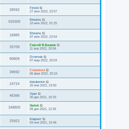
Finskii
39592
27 июн 2022, 23:57
Kheamu
520305
10 июн 2022, 01:25
Kheamu
18985
07 июн 2022, 23:54
Сергей В.Базаев
35709
11 апр 2022, 20:56
Отличнiк
90809
07 мар 2022, 20:03
Славянка
39692
06 фев 2022, 20:15
kbtsiberkin
24724
20 янв 2022, 23:50
Уран
46366
30 дек 2021, 16:33
Varlok
348605
09 дек 2021, 12:26
Кларнет
25922
03 ноя 2021, 15:46