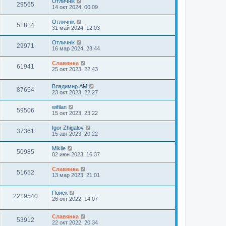
Отличнiк
29565
14 окт 2024, 00:09
Отличнiк
51814
31 май 2024, 12:03
Отличнiк
29971
16 мар 2024, 23:44
Славянка
61941
25 окт 2023, 22:43
Владимир АМ
87654
23 окт 2023, 22:27
wifilan
59506
15 окт 2023, 23:22
Igor Zhigalov
37361
15 авг 2023, 20:22
Miklle
50985
02 июн 2023, 16:37
Славянка
51652
13 мар 2023, 21:01
Поиск
2219540
26 окт 2022, 14:07
Славянка
53912
22 окт 2022, 20:34