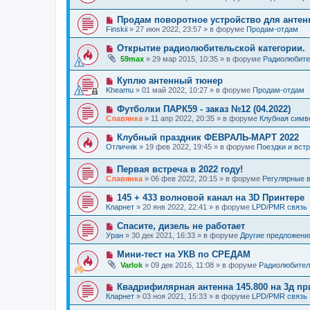
е
в
о
е
о
о
н
Н
Продам поворотное устройство для анте
е
б
и
о
с
щ
Finskii
»
27 июн 2022, 23:57
» в форуме
Продам-отдам
е
в
о
е
о
о
н
Н
Открытие радиолюбительской категории.
е
б
и
о
59max
»
29 мар 2015, 10:35
» в форуме
Радиолюбите
с
щ
е
в
о
е
о
о
н
Н
Куплю антенный тюнер
е
б
и
о
с
Kheamu
»
01 май 2022, 10:27
» в форуме
Продам-отдам
щ
е
в
о
е
о
о
Н
Футболки ПАРК59 - заказ №12 (04.2022)
н
е
б
о
и
Славянка
»
11 апр 2022, 20:35
» в форуме
Клубная симв
с
щ
в
е
о
е
о
Н
Клубный праздник ФЕВРАЛЬ-МАРТ 2022
о
н
е
о
б
и
Отличнiк
»
19 фев 2022, 19:45
» в форуме
Поездки и вст
с
в
щ
е
о
о
е
о
Н
Первая встреча в 2022 году!
е
н
б
о
с
и
Славянка
»
06 фев 2022, 20:15
» в форуме
Регулярные в
щ
в
о
е
е
о
о
Н
145 + 433 волновой канал на 3D Принтере
н
е
б
о
и
Кларнет
»
20 янв 2022, 22:41
» в форуме
LPD/PMR связь
с
щ
в
е
о
е
о
Н
Спасите, дизель не работает
о
н
е
о
б
и
Уран
»
30 дек 2021, 16:33
» в форуме
Другие предложени
с
в
щ
е
о
о
е
Н
Мини-тест на УКВ по СРЕДАМ
о
е
н
о
б
Varlok
»
09 дек 2016, 11:08
» в форуме
Радиолюбител
с
и
в
щ
о
е
о
е
о
Н
Квадрифилярная антенна 145.800 на 3д пр
е
н
б
о
с
и
Кларнет
»
03 ноя 2021, 15:33
» в форуме
LPD/PMR связь
щ
в
о
е
е