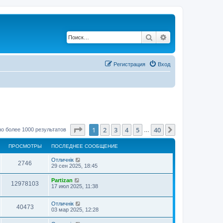
Поиск
Расширенный по
Регистрация
Вход
Страница
1
из
40
1
2
3
4
5
40
След.
о более 1000 результатов
…
ПРОСМОТРЫ
ПОСЛЕДНЕЕ СООБЩЕНИЕ
Отличнiк
2746
29 сен 2025, 18:45
Partizan
12978103
17 июл 2025, 11:38
Отличнiк
40473
03 мар 2025, 12:28