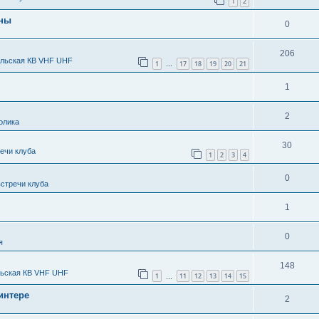
1
2
нны
0
206
льская КВ VHF UHF
1
17
18
19
20
21
…
1
2
олика
30
речи клуба
1
2
3
4
0
стречи клуба
1
0
я
148
ьская КВ VHF UHF
1
11
12
13
14
15
…
интере
2