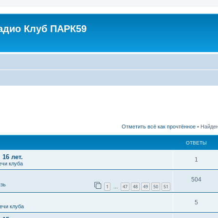
адио Клуб ПАРК59
Отметить всё как прочтённое
• Найден
ОТВЕТЫ
 16 лет.
1
ечи клуба
504
зь
1
47
48
49
50
51
…
5
ечи клуба