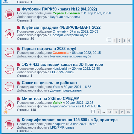
о
щ
Ответы:
1
е
е
с
Н
н
Футболки ПАРК59 - заказ №12 (04.2022)
о
о
и
Последнее сообщение
Сергей В.Базаев
«
11 апр 2022, 20:56
о
в
е
Добавлено в форуме
Клубная символика
б
о
Ответы:
2
щ
е
е
с
Н
Клубный праздник ФЕВРАЛЬ-МАРТ 2022
н
о
о
Последнее сообщение
Отличнiк
«
07 мар 2022, 20:03
и
о
в
Добавлено в форуме
Поездки и встречи клуба
е
б
о
Ответы:
30
1
2
3
4
щ
е
е
с
Н
н
Первая встреча в 2022 году!
о
о
и
о
Последнее сообщение
Славянка
«
06 фев 2022, 20:15
в
е
б
Добавлено в форуме
Регулярные встречи клуба
о
щ
е
е
Н
145 + 433 волновой канал на 3D Принтере
с
н
о
Последнее сообщение
kbtsiberkin
«
20 янв 2022, 23:50
о
и
в
Добавлено в форуме
LPD/PMR связь
о
е
о
Ответы:
1
б
е
щ
с
Н
Спасите, дизель не работает
е
о
о
Последнее сообщение
Уран
«
30 дек 2021, 16:33
н
о
в
Добавлено в форуме
Другие предложения
и
б
о
е
щ
е
Н
Мини-тест на УКВ по СРЕДАМ
е
с
о
Последнее сообщение
Varlok
«
09 дек 2021, 12:26
н
о
в
Добавлено в форуме
Радиолюбительская КВ VHF UHF
и
о
о
Ответы:
148
е
б
1
12
13
14
15
е
…
щ
с
е
Н
Квадрифилярная антенна 145.800 на 3д принтере
о
н
о
о
Последнее сообщение
Кларнет
«
03 ноя 2021, 15:46
и
в
б
Добавлено в форуме
LPD/PMR связь
е
о
щ
Ответы:
2
е
е