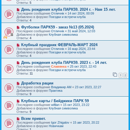
о
щ
Ответы:
5
е
е
с
Н
н
День рождения клуба ПАРК59. 2024 г. - Нам 15 лет.
о
о
и
Последнее сообщение
Отличнiк
«
14 окт 2024, 00:09
о
в
е
Добавлено в форуме
Поездки и встречи клуба
б
о
Ответы:
4
щ
е
е
с
Н
Футболки ПАРК59 - заказ №13 (05.2024)
н
о
о
Последнее сообщение
Отличнiк
«
31 май 2024, 12:03
и
о
в
Добавлено в форуме
Клубная символика
е
б
о
Ответы:
4
щ
е
е
с
Н
Клубный праздник ФЕВРАЛЬ-МАРТ 2024
н
о
о
Последнее сообщение
Отличнiк
«
16 мар 2024, 23:44
и
о
в
Добавлено в форуме
Поездки и встречи клуба
е
б
о
Ответы:
4
щ
е
е
с
Н
День рождения клуба ПАРК59. 2023 г. - 14 лет.
н
о
о
Последнее сообщение
Славянка
«
25 окт 2023, 22:43
и
о
в
Добавлено в форуме
Поездки и встречи клуба
е
б
о
Ответы:
11
1
2
щ
е
е
с
Н
н
Доработка рации
о
о
и
о
Последнее сообщение
Владимир АМ
«
23 окт 2023, 22:27
в
е
б
Добавлено в форуме
Практика
о
щ
Ответы:
9
е
е
с
Н
н
Клубные карты / Бейджики ПАРК 59
о
о
и
Последнее сообщение
wifilan
«
15 окт 2023, 23:22
о
в
е
Добавлено в форуме
Клубная символика
б
о
Ответы:
9
щ
е
е
с
Н
Всем привет.
н
о
о
Последнее сообщение
Igor Zhigalov
«
15 авг 2023, 20:22
и
о
в
Добавлено в форуме
Новичкам
е
б
о
Ответы:
1