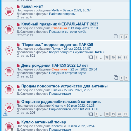
щ
е
е
с
Н
Канал жив?
н
о
о
Последнее сообщение
Miklle
«
02 июн 2023, 16:37
и
о
в
Добавлено в форуме
Рабочие вопросы
е
б
о
Ответы:
4
щ
е
е
с
Н
Клубный праздник ФЕВРАЛЬ-МАРТ 2023
н
о
о
Последнее сообщение
Славянка
«
13 мар 2023, 21:01
и
о
в
Добавлено в форуме
Поездки и встречи клуба
е
б
о
Ответы:
11
1
2
щ
е
е
с
Н
н
"Перепись" корреспондентов ПАРК59
о
о
и
о
Последнее сообщение
Поиск
«
26 окт 2022, 14:07
в
е
б
Добавлено в форуме
Корреспонденты и участники ПАРК59
о
щ
Ответы:
801
1
78
79
80
81
е
…
е
с
н
Н
День рождения ПАРК59 2022 13 лет
о
и
о
о
е
Последнее сообщение
Славянка
«
22 окт 2022, 20:34
в
б
Добавлено в форуме
Поездки и встречи клуба
о
щ
Ответы:
13
1
2
е
е
с
н
Н
Продам поворотное устройство для антенны
о
и
о
о
е
Последнее сообщение
Finskii
«
27 июн 2022, 23:57
в
б
Добавлено в форуме
Продам-отдам
о
щ
е
е
Н
Открытие радиолюбительской категории.
с
н
о
Последнее сообщение
Kheamu
«
10 июн 2022, 01:25
о
и
в
Добавлено в форуме
Радиолюбительская КВ VHF UHF
о
е
о
Ответы:
206
б
1
18
19
20
21
е
…
щ
с
е
Н
Куплю антенный тюнер
о
н
о
о
Последнее сообщение
Kheamu
«
07 июн 2022, 23:54
и
в
б
Добавлено в форуме
Продам-отдам
е