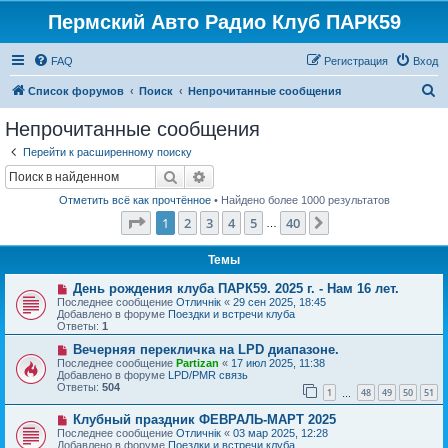
Пермский Авто Радио Клуб ПАРК59
FAQ
Регистрация
Вход
П
Список форумов
Поиск
Непрочитанные сообщения
о
Непрочитанные сообщения
и
Перейти к расширенному поиску
с
Поиск
Расширенный поиск
к
Отметить всё как прочтённое
• Найдено более 1000 результатов
Страница
1
из
40
1
2
3
4
5
40
След.
…
Темы
Н
День рождения клуба ПАРК59. 2025 г. - Нам 16 лет.
о
Последнее сообщение
Отличнiк
«
29 сен 2025, 18:45
в
Добавлено в форуме
Поездки и встречи клуба
о
Ответы:
1
е
с
Н
Вечерняя перекличка на LPD диапазоне.
о
о
Последнее сообщение
Partizan
«
17 июл 2025, 11:38
о
в
Добавлено в форуме
LPD/PMR связь
б
о
Ответы:
504
1
48
49
50
51
щ
е
…
е
с
Н
н
Клубный праздник ФЕВРАЛЬ-МАРТ 2025
о
о
и
о
Последнее сообщение
Отличнiк
«
03 мар 2025, 12:28
в
е
б
Добавлено в форуме
Поездки и встречи клуба