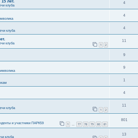
 15 лет.
4
ечи клуба
4
имволика
4
ечи клуба
ет.
11
ечи клуба
1
2
9
9
символика
1
чкам
4
11
ечи клуба
1
2
801
нденты и участники ПАРК59
1
77
78
79
80
81
…
13
ечи клуба