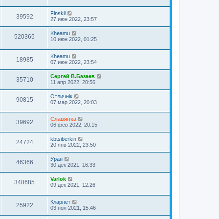
Finskii
39592
27 июн 2022, 23:57
Kheamu
520365
10 июн 2022, 01:25
Kheamu
18985
07 июн 2022, 23:54
Сергей В.Базаев
35710
11 апр 2022, 20:56
Отличнiк
90815
07 мар 2022, 20:03
Славянка
39692
06 фев 2022, 20:15
kbtsiberkin
24724
20 янв 2022, 23:50
Уран
46366
30 дек 2021, 16:33
Varlok
348685
09 дек 2021, 12:26
Кларнет
25922
03 ноя 2021, 15:46