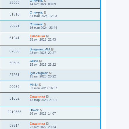
Отличнiк
29565
14 окт 2024, 00:09
Отличнiк
51816
31 май 2024, 12:03
Отличнiк
29971
16 мар 2024, 23:44
Славянка
61941
25 окт 2023, 22:43
Владимир АМ
87658
23 окт 2023, 22:27
wifilan
59506
15 окт 2023, 23:22
Igor Zhigalov
37361
15 авг 2023, 20:22
Miklle
50986
02 июн 2023, 16:37
Славянка
51652
13 мар 2023, 21:01
Поиск
2219566
26 окт 2022, 14:07
Славянка
53914
22 окт 2022, 20:34