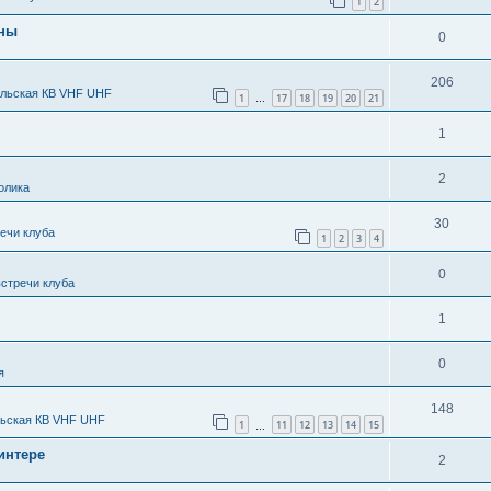
1
2
нны
0
206
льская КВ VHF UHF
1
17
18
19
20
21
…
1
2
олика
30
речи клуба
1
2
3
4
0
стречи клуба
1
0
я
148
ьская КВ VHF UHF
1
11
12
13
14
15
…
интере
2