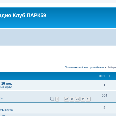
адио Клуб ПАРК59
Отметить всё как прочтённое
• Найден
ОТВЕТЫ
 16 лет.
1
ечи клуба
504
зь
1
47
48
49
50
51
…
5
ечи клуба