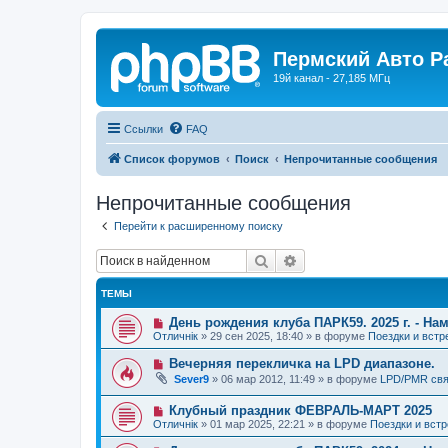
Пермский Авто Р
19й канал - 27,185 МГц
Ссылки
FAQ
Список форумов
Поиск
Непрочитанные сообщения
Непрочитанные сообщения
Перейти к расширенному поиску
Поиск
Расширенный поиск
ТЕМЫ
Н
День рождения клуба ПАРК59. 2025 г. - Нам
о
Отличнiк
»
29 сен 2025, 18:40
» в форуме
Поездки и встр
в
о
Н
Вечерняя перекличка на LPD диапазоне.
е
о
Sever9
»
06 мар 2012, 11:49
» в форуме
LPD/PMR свя
с
в
о
о
о
Н
Клубный праздник ФЕВРАЛЬ-МАРТ 2025
е
б
о
с
Отличнiк
»
01 мар 2025, 22:21
» в форуме
Поездки и встр
щ
в
о
е
о
о