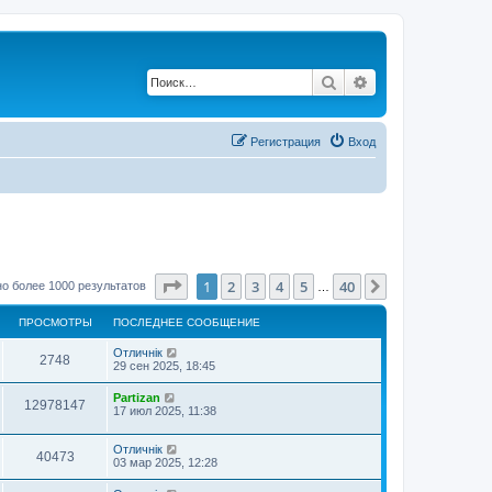
Поиск
Расширенный по
Регистрация
Вход
Страница
1
из
40
1
2
3
4
5
40
След.
о более 1000 результатов
…
ПРОСМОТРЫ
ПОСЛЕДНЕЕ СООБЩЕНИЕ
Отличнiк
2748
29 сен 2025, 18:45
Partizan
12978147
17 июл 2025, 11:38
Отличнiк
40473
03 мар 2025, 12:28