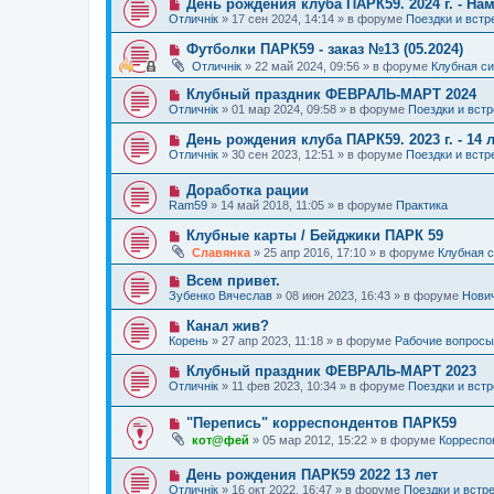
Н
День рождения клуба ПАРК59. 2024 г. - Нам
н
е
б
о
и
Отличнiк
»
17 сен 2024, 14:14
» в форуме
Поездки и встр
с
щ
в
е
о
е
о
Н
Футболки ПАРК59 - заказ №13 (05.2024)
о
н
е
о
б
и
Отличнiк
»
22 май 2024, 09:56
» в форуме
Клубная с
с
в
щ
е
о
о
е
Н
Клубный праздник ФЕВРАЛЬ-МАРТ 2024
о
е
н
о
б
Отличнiк
»
01 мар 2024, 09:58
» в форуме
Поездки и встр
с
и
в
щ
о
е
о
е
Н
День рождения клуба ПАРК59. 2023 г. - 14 л
о
е
н
о
б
Отличнiк
»
30 сен 2023, 12:51
» в форуме
Поездки и встр
с
и
в
щ
о
е
о
е
о
Н
Доработка рации
е
н
б
о
с
и
Ram59
»
14 май 2018, 11:05
» в форуме
Практика
щ
в
о
е
е
о
о
Н
Клубные карты / Бейджики ПАРК 59
н
е
б
о
и
Славянка
»
25 апр 2016, 17:10
» в форуме
Клубная 
с
щ
в
е
о
е
о
Н
Всем привет.
о
н
е
о
б
и
Зубенко Вячеслав
»
08 июн 2023, 16:43
» в форуме
Нови
с
в
щ
е
о
о
е
Н
Канал жив?
о
е
н
о
б
Корень
»
27 апр 2023, 11:18
» в форуме
Рабочие вопросы
с
и
в
щ
о
е
о
е
Н
Клубный праздник ФЕВРАЛЬ-МАРТ 2023
о
е
н
о
б
Отличнiк
»
11 фев 2023, 10:34
» в форуме
Поездки и встр
с
и
в
щ
о
е
о
е
о
Н
"Перепись" корреспондентов ПАРК59
е
н
б
о
с
и
кот@фей
»
05 мар 2012, 15:22
» в форуме
Корреспо
щ
в
о
е
е
о
о
н
Н
День рождения ПАРК59 2022 13 лет
е
б
и
о
с
щ
Отличнiк
»
16 окт 2022, 16:47
» в форуме
Поездки и встр