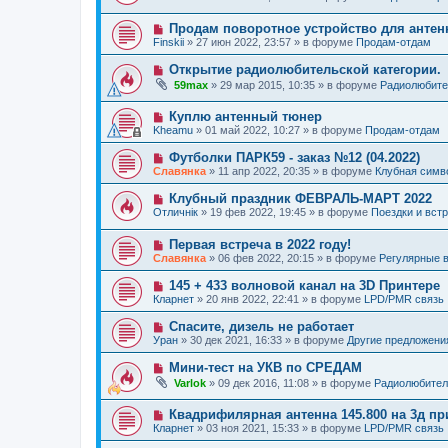
е
в
о
е
о
о
н
Н
Продам поворотное устройство для анте
е
б
и
о
с
щ
Finskii
»
27 июн 2022, 23:57
» в форуме
Продам-отдам
е
в
о
е
о
о
н
Н
Открытие радиолюбительской категории.
е
б
и
о
59max
»
29 мар 2015, 10:35
» в форуме
Радиолюбите
с
щ
е
в
о
е
о
о
н
Н
Куплю антенный тюнер
е
б
и
о
с
Kheamu
»
01 май 2022, 10:27
» в форуме
Продам-отдам
щ
е
в
о
е
о
о
Н
Футболки ПАРК59 - заказ №12 (04.2022)
н
е
б
о
и
Славянка
»
11 апр 2022, 20:35
» в форуме
Клубная симв
с
щ
в
е
о
е
о
Н
Клубный праздник ФЕВРАЛЬ-МАРТ 2022
о
н
е
о
б
и
Отличнiк
»
19 фев 2022, 19:45
» в форуме
Поездки и вст
с
в
щ
е
о
о
е
о
Н
Первая встреча в 2022 году!
е
н
б
о
с
и
Славянка
»
06 фев 2022, 20:15
» в форуме
Регулярные в
щ
в
о
е
е
о
о
Н
145 + 433 волновой канал на 3D Принтере
н
е
б
о
и
Кларнет
»
20 янв 2022, 22:41
» в форуме
LPD/PMR связь
с
щ
в
е
о
е
о
Н
Спасите, дизель не работает
о
н
е
о
б
и
Уран
»
30 дек 2021, 16:33
» в форуме
Другие предложени
с
в
щ
е
о
о
е
Н
Мини-тест на УКВ по СРЕДАМ
о
е
н
о
б
Varlok
»
09 дек 2016, 11:08
» в форуме
Радиолюбител
с
и
в
щ
о
е
о
е
о
Н
Квадрифилярная антенна 145.800 на 3д пр
е
н
б
о
с
и
Кларнет
»
03 ноя 2021, 15:33
» в форуме
LPD/PMR связь
щ
в
о
е
е