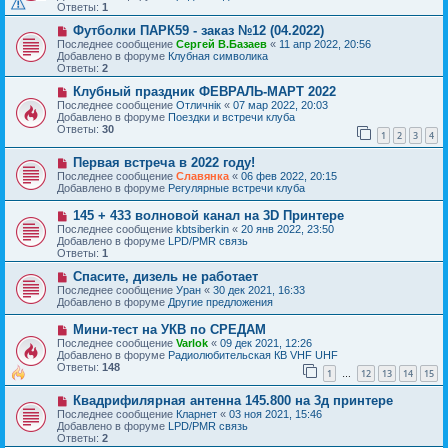
о
щ
Ответы:
1
е
е
с
Н
н
Футболки ПАРК59 - заказ №12 (04.2022)
о
о
и
Последнее сообщение
Сергей В.Базаев
«
11 апр 2022, 20:56
о
в
е
Добавлено в форуме
Клубная символика
б
о
Ответы:
2
щ
е
е
с
Н
Клубный праздник ФЕВРАЛЬ-МАРТ 2022
н
о
о
Последнее сообщение
Отличнiк
«
07 мар 2022, 20:03
и
о
в
Добавлено в форуме
Поездки и встречи клуба
е
б
о
Ответы:
30
1
2
3
4
щ
е
е
с
Н
н
Первая встреча в 2022 году!
о
о
и
о
Последнее сообщение
Славянка
«
06 фев 2022, 20:15
в
е
б
Добавлено в форуме
Регулярные встречи клуба
о
щ
е
е
Н
145 + 433 волновой канал на 3D Принтере
с
н
о
Последнее сообщение
kbtsiberkin
«
20 янв 2022, 23:50
о
и
в
Добавлено в форуме
LPD/PMR связь
о
е
о
Ответы:
1
б
е
щ
с
Н
Спасите, дизель не работает
е
о
о
Последнее сообщение
Уран
«
30 дек 2021, 16:33
н
о
в
Добавлено в форуме
Другие предложения
и
б
о
е
щ
е
Н
Мини-тест на УКВ по СРЕДАМ
е
с
о
Последнее сообщение
Varlok
«
09 дек 2021, 12:26
н
о
в
Добавлено в форуме
Радиолюбительская КВ VHF UHF
и
о
о
Ответы:
148
е
б
1
12
13
14
15
е
…
щ
с
е
Н
Квадрифилярная антенна 145.800 на 3д принтере
о
н
о
о
Последнее сообщение
Кларнет
«
03 ноя 2021, 15:46
и
в
б
Добавлено в форуме
LPD/PMR связь
е
о
щ
Ответы:
2
е
е