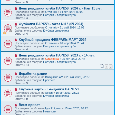
о
щ
Ответы:
5
е
е
с
Н
н
День рождения клуба ПАРК59. 2024 г. - Нам 15 лет.
о
о
и
Последнее сообщение
Отличнiк
«
14 окт 2024, 00:09
о
в
е
Добавлено в форуме
Поездки и встречи клуба
б
о
Ответы:
4
щ
е
е
с
Н
Футболки ПАРК59 - заказ №13 (05.2024)
н
о
о
Последнее сообщение
Отличнiк
«
31 май 2024, 12:03
и
о
в
Добавлено в форуме
Клубная символика
е
б
о
Ответы:
4
щ
е
е
с
Н
Клубный праздник ФЕВРАЛЬ-МАРТ 2024
н
о
о
Последнее сообщение
Отличнiк
«
16 мар 2024, 23:44
и
о
в
Добавлено в форуме
Поездки и встречи клуба
е
б
о
Ответы:
4
щ
е
е
с
Н
День рождения клуба ПАРК59. 2023 г. - 14 лет.
н
о
о
Последнее сообщение
Славянка
«
25 окт 2023, 22:43
и
о
в
Добавлено в форуме
Поездки и встречи клуба
е
б
о
Ответы:
11
1
2
щ
е
е
с
Н
н
Доработка рации
о
о
и
о
Последнее сообщение
Владимир АМ
«
23 окт 2023, 22:27
в
е
б
Добавлено в форуме
Практика
о
щ
Ответы:
9
е
е
с
Н
н
Клубные карты / Бейджики ПАРК 59
о
о
и
Последнее сообщение
wifilan
«
15 окт 2023, 23:22
о
в
е
Добавлено в форуме
Клубная символика
б
о
Ответы:
9
щ
е
е
с
Н
Всем привет.
н
о
о
Последнее сообщение
Igor Zhigalov
«
15 авг 2023, 20:22
и
о
в
Добавлено в форуме
Новичкам
е
б
о
Ответы:
1