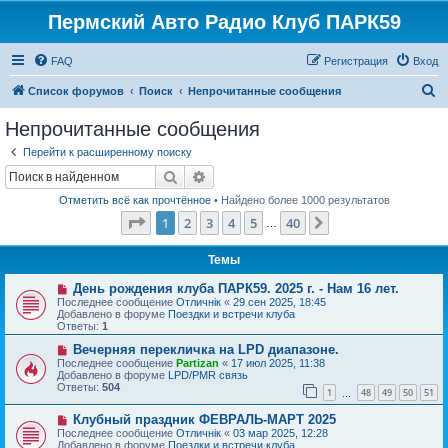
Пермский Авто Радио Клуб ПАРК59
FAQ
Регистрация
Вход
П
Список форумов
Поиск
Непрочитанные сообщения
о
Непрочитанные сообщения
и
Перейти к расширенному поиску
с
Поиск
Расширенный поиск
к
Отметить всё как прочтённое
• Найдено более 1000 результатов
Страница
1
из
40
1
2
3
4
5
40
След.
…
Темы
Н
День рождения клуба ПАРК59. 2025 г. - Нам 16 лет.
о
Последнее сообщение
Отличнiк
«
29 сен 2025, 18:45
в
Добавлено в форуме
Поездки и встречи клуба
о
Ответы:
1
е
с
Н
Вечерняя перекличка на LPD диапазоне.
о
о
Последнее сообщение
Partizan
«
17 июл 2025, 11:38
о
в
Добавлено в форуме
LPD/PMR связь
б
о
Ответы:
504
1
48
49
50
51
щ
е
…
е
с
Н
н
Клубный праздник ФЕВРАЛЬ-МАРТ 2025
о
о
и
о
Последнее сообщение
Отличнiк
«
03 мар 2025, 12:28
в
е
б
Добавлено в форуме
Поездки и встречи клуба