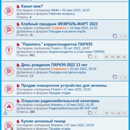
щ
е
е
с
Н
Канал жив?
н
о
о
Последнее сообщение
Miklle
«
02 июн 2023, 16:37
и
о
в
Добавлено в форуме
Рабочие вопросы
е
б
о
Ответы:
4
щ
е
е
с
Н
Клубный праздник ФЕВРАЛЬ-МАРТ 2023
н
о
о
Последнее сообщение
Славянка
«
13 мар 2023, 21:01
и
о
в
Добавлено в форуме
Поездки и встречи клуба
е
б
о
Ответы:
11
1
2
щ
е
е
с
Н
н
"Перепись" корреспондентов ПАРК59
о
о
и
о
Последнее сообщение
Поиск
«
26 окт 2022, 14:07
в
е
б
Добавлено в форуме
Корреспонденты и участники ПАРК59
о
щ
Ответы:
801
1
78
79
80
81
е
…
е
с
н
Н
День рождения ПАРК59 2022 13 лет
о
и
о
о
е
Последнее сообщение
Славянка
«
22 окт 2022, 20:34
в
б
Добавлено в форуме
Поездки и встречи клуба
о
щ
Ответы:
13
1
2
е
е
с
н
Н
Продам поворотное устройство для антенны
о
и
о
о
е
Последнее сообщение
Finskii
«
27 июн 2022, 23:57
в
б
Добавлено в форуме
Продам-отдам
о
щ
е
е
Н
Открытие радиолюбительской категории.
с
н
о
Последнее сообщение
Kheamu
«
10 июн 2022, 01:25
о
и
в
Добавлено в форуме
Радиолюбительская КВ VHF UHF
о
е
о
Ответы:
206
б
1
18
19
20
21
е
…
щ
с
е
Н
Куплю антенный тюнер
о
н
о
о
Последнее сообщение
Kheamu
«
07 июн 2022, 23:54
и
в
б
Добавлено в форуме
Продам-отдам
е