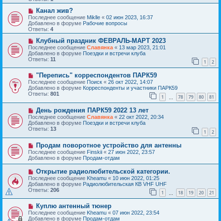
щ
е
е
с
Н
Канал жив?
н
о
о
Последнее сообщение
Miklle
«
02 июн 2023, 16:37
и
о
в
Добавлено в форуме
Рабочие вопросы
е
б
о
Ответы:
4
щ
е
е
с
Н
Клубный праздник ФЕВРАЛЬ-МАРТ 2023
н
о
о
Последнее сообщение
Славянка
«
13 мар 2023, 21:01
и
о
в
Добавлено в форуме
Поездки и встречи клуба
е
б
о
Ответы:
11
1
2
щ
е
е
с
Н
н
"Перепись" корреспондентов ПАРК59
о
о
и
о
Последнее сообщение
Поиск
«
26 окт 2022, 14:07
в
е
б
Добавлено в форуме
Корреспонденты и участники ПАРК59
о
щ
Ответы:
801
1
78
79
80
81
е
…
е
с
н
Н
День рождения ПАРК59 2022 13 лет
о
и
о
о
е
Последнее сообщение
Славянка
«
22 окт 2022, 20:34
в
б
Добавлено в форуме
Поездки и встречи клуба
о
щ
Ответы:
13
1
2
е
е
с
н
Н
Продам поворотное устройство для антенны
о
и
о
о
е
Последнее сообщение
Finskii
«
27 июн 2022, 23:57
в
б
Добавлено в форуме
Продам-отдам
о
щ
е
е
Н
Открытие радиолюбительской категории.
с
н
о
Последнее сообщение
Kheamu
«
10 июн 2022, 01:25
о
и
в
Добавлено в форуме
Радиолюбительская КВ VHF UHF
о
е
о
Ответы:
206
б
1
18
19
20
21
е
…
щ
с
е
Н
Куплю антенный тюнер
о
н
о
о
Последнее сообщение
Kheamu
«
07 июн 2022, 23:54
и
в
б
Добавлено в форуме
Продам-отдам
е