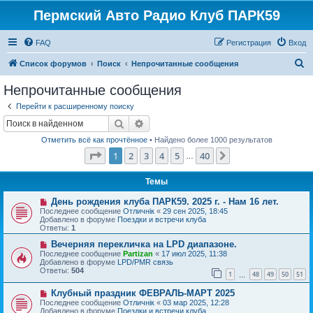
Пермский Авто Радио Клуб ПАРК59
FAQ
Регистрация
Вход
П
Список форумов
Поиск
Непрочитанные сообщения
о
Непрочитанные сообщения
и
Перейти к расширенному поиску
с
Поиск
Расширенный поиск
к
Отметить всё как прочтённое
• Найдено более 1000 результатов
Страница
1
из
40
1
2
3
4
5
40
След.
…
Темы
Н
День рождения клуба ПАРК59. 2025 г. - Нам 16 лет.
о
Последнее сообщение
Отличнiк
«
29 сен 2025, 18:45
в
Добавлено в форуме
Поездки и встречи клуба
о
Ответы:
1
е
с
Н
Вечерняя перекличка на LPD диапазоне.
о
о
Последнее сообщение
Partizan
«
17 июл 2025, 11:38
о
в
Добавлено в форуме
LPD/PMR связь
б
о
Ответы:
504
1
48
49
50
51
щ
е
…
е
с
Н
н
Клубный праздник ФЕВРАЛЬ-МАРТ 2025
о
о
и
о
Последнее сообщение
Отличнiк
«
03 мар 2025, 12:28
в
е
б
Добавлено в форуме
Поездки и встречи клуба