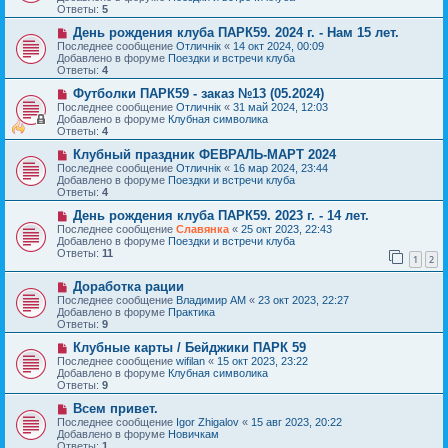
о
щ
Ответы:
5
е
е
с
Н
н
День рождения клуба ПАРК59. 2024 г. - Нам 15 лет.
о
о
и
Последнее сообщение
Отличнiк
«
14 окт 2024, 00:09
о
в
е
Добавлено в форуме
Поездки и встречи клуба
б
о
Ответы:
4
щ
е
е
с
Н
Футболки ПАРК59 - заказ №13 (05.2024)
н
о
о
Последнее сообщение
Отличнiк
«
31 май 2024, 12:03
и
о
в
Добавлено в форуме
Клубная символика
е
б
о
Ответы:
4
щ
е
е
с
Н
Клубный праздник ФЕВРАЛЬ-МАРТ 2024
н
о
о
Последнее сообщение
Отличнiк
«
16 мар 2024, 23:44
и
о
в
Добавлено в форуме
Поездки и встречи клуба
е
б
о
Ответы:
4
щ
е
е
с
Н
День рождения клуба ПАРК59. 2023 г. - 14 лет.
н
о
о
Последнее сообщение
Славянка
«
25 окт 2023, 22:43
и
о
в
Добавлено в форуме
Поездки и встречи клуба
е
б
о
Ответы:
11
1
2
щ
е
е
с
Н
н
Доработка рации
о
о
и
о
Последнее сообщение
Владимир АМ
«
23 окт 2023, 22:27
в
е
б
Добавлено в форуме
Практика
о
щ
Ответы:
9
е
е
с
Н
н
Клубные карты / Бейджики ПАРК 59
о
о
и
Последнее сообщение
wifilan
«
15 окт 2023, 23:22
о
в
е
Добавлено в форуме
Клубная символика
б
о
Ответы:
9
щ
е
е
с
Н
Всем привет.
н
о
о
Последнее сообщение
Igor Zhigalov
«
15 авг 2023, 20:22
и
о
в
Добавлено в форуме
Новичкам
е
б
о
Ответы:
1