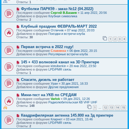
о
щ
Ответы:
1
е
е
с
Н
н
Футболки ПАРК59 - заказ №12 (04.2022)
о
о
и
Последнее сообщение
Сергей В.Базаев
«
11 апр 2022, 20:56
о
в
е
Добавлено в форуме
Клубная символика
б
о
Ответы:
2
щ
е
е
с
Н
Клубный праздник ФЕВРАЛЬ-МАРТ 2022
н
о
о
Последнее сообщение
Отличнiк
«
07 мар 2022, 20:03
и
о
в
Добавлено в форуме
Поездки и встречи клуба
е
б
о
Ответы:
30
1
2
3
4
щ
е
е
с
Н
н
Первая встреча в 2022 году!
о
о
и
о
Последнее сообщение
Славянка
«
06 фев 2022, 20:15
в
е
б
Добавлено в форуме
Регулярные встречи клуба
о
щ
е
е
Н
145 + 433 волновой канал на 3D Принтере
с
н
о
Последнее сообщение
kbtsiberkin
«
20 янв 2022, 23:50
о
и
в
Добавлено в форуме
LPD/PMR связь
о
е
о
Ответы:
1
б
е
щ
с
Н
Спасите, дизель не работает
е
о
о
Последнее сообщение
Уран
«
30 дек 2021, 16:33
н
о
в
Добавлено в форуме
Другие предложения
и
б
о
е
щ
е
Н
Мини-тест на УКВ по СРЕДАМ
е
с
о
Последнее сообщение
Varlok
«
09 дек 2021, 12:26
н
о
в
Добавлено в форуме
Радиолюбительская КВ VHF UHF
и
о
о
Ответы:
148
е
б
1
12
13
14
15
е
…
щ
с
е
Н
Квадрифилярная антенна 145.800 на 3д принтере
о
н
о
о
Последнее сообщение
Кларнет
«
03 ноя 2021, 15:46
и
в
б
Добавлено в форуме
LPD/PMR связь
е
о
щ
Ответы:
2
е
е