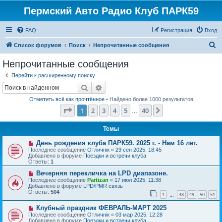
Пермский Авто Радио Клуб ПАРК59
FAQ
Регистрация
Вход
П
Список форумов
Поиск
Непрочитанные сообщения
о
Непрочитанные сообщения
и
Перейти к расширенному поиску
с
Поиск
Расширенный поиск
к
Отметить всё как прочтённое
• Найдено более 1000 результатов
Страница
1
из
40
1
2
3
4
5
40
След.
…
Темы
Н
День рождения клуба ПАРК59. 2025 г. - Нам 16 лет.
о
Последнее сообщение
Отличнiк
«
29 сен 2025, 18:45
в
Добавлено в форуме
Поездки и встречи клуба
о
Ответы:
1
е
с
Н
Вечерняя перекличка на LPD диапазоне.
о
о
Последнее сообщение
Partizan
«
17 июл 2025, 11:38
о
в
Добавлено в форуме
LPD/PMR связь
б
о
Ответы:
504
1
48
49
50
51
щ
е
…
е
с
Н
н
Клубный праздник ФЕВРАЛЬ-МАРТ 2025
о
о
и
о
Последнее сообщение
Отличнiк
«
03 мар 2025, 12:28
в
е
б
Добавлено в форуме
Поездки и встречи клуба