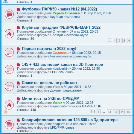
о
щ
Ответы:
1
е
е
с
Н
н
Футболки ПАРК59 - заказ №12 (04.2022)
о
о
и
Последнее сообщение
Сергей В.Базаев
«
11 апр 2022, 20:56
о
в
е
Добавлено в форуме
Клубная символика
б
о
Ответы:
2
щ
е
е
с
Н
Клубный праздник ФЕВРАЛЬ-МАРТ 2022
н
о
о
Последнее сообщение
Отличнiк
«
07 мар 2022, 20:03
и
о
в
Добавлено в форуме
Поездки и встречи клуба
е
б
о
Ответы:
30
1
2
3
4
щ
е
е
с
Н
н
Первая встреча в 2022 году!
о
о
и
о
Последнее сообщение
Славянка
«
06 фев 2022, 20:15
в
е
б
Добавлено в форуме
Регулярные встречи клуба
о
щ
е
е
Н
145 + 433 волновой канал на 3D Принтере
с
н
о
Последнее сообщение
kbtsiberkin
«
20 янв 2022, 23:50
о
и
в
Добавлено в форуме
LPD/PMR связь
о
е
о
Ответы:
1
б
е
щ
с
Н
Спасите, дизель не работает
е
о
о
Последнее сообщение
Уран
«
30 дек 2021, 16:33
н
о
в
Добавлено в форуме
Другие предложения
и
б
о
е
щ
е
Н
Мини-тест на УКВ по СРЕДАМ
е
с
о
Последнее сообщение
Varlok
«
09 дек 2021, 12:26
н
о
в
Добавлено в форуме
Радиолюбительская КВ VHF UHF
и
о
о
Ответы:
148
е
б
1
12
13
14
15
е
…
щ
с
е
Н
Квадрифилярная антенна 145.800 на 3д принтере
о
н
о
о
Последнее сообщение
Кларнет
«
03 ноя 2021, 15:46
и
в
б
Добавлено в форуме
LPD/PMR связь
е
о
щ
Ответы:
2
е
е