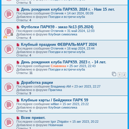
о
щ
Ответы:
5
е
е
с
Н
н
День рождения клуба ПАРК59. 2024 г. - Нам 15 лет.
о
о
и
Последнее сообщение
Отличнiк
«
14 окт 2024, 00:09
о
в
е
Добавлено в форуме
Поездки и встречи клуба
б
о
Ответы:
4
щ
е
е
с
Н
Футболки ПАРК59 - заказ №13 (05.2024)
н
о
о
Последнее сообщение
Отличнiк
«
31 май 2024, 12:03
и
о
в
Добавлено в форуме
Клубная символика
е
б
о
Ответы:
4
щ
е
е
с
Н
Клубный праздник ФЕВРАЛЬ-МАРТ 2024
н
о
о
Последнее сообщение
Отличнiк
«
16 мар 2024, 23:44
и
о
в
Добавлено в форуме
Поездки и встречи клуба
е
б
о
Ответы:
4
щ
е
е
с
Н
День рождения клуба ПАРК59. 2023 г. - 14 лет.
н
о
о
Последнее сообщение
Славянка
«
25 окт 2023, 22:43
и
о
в
Добавлено в форуме
Поездки и встречи клуба
е
б
о
Ответы:
11
1
2
щ
е
е
с
Н
н
Доработка рации
о
о
и
о
Последнее сообщение
Владимир АМ
«
23 окт 2023, 22:27
в
е
б
Добавлено в форуме
Практика
о
щ
Ответы:
9
е
е
с
Н
н
Клубные карты / Бейджики ПАРК 59
о
о
и
Последнее сообщение
wifilan
«
15 окт 2023, 23:22
о
в
е
Добавлено в форуме
Клубная символика
б
о
Ответы:
9
щ
е
е
с
Н
Всем привет.
н
о
о
Последнее сообщение
Igor Zhigalov
«
15 авг 2023, 20:22
и
о
в
Добавлено в форуме
Новичкам
е
б
о
Ответы:
1