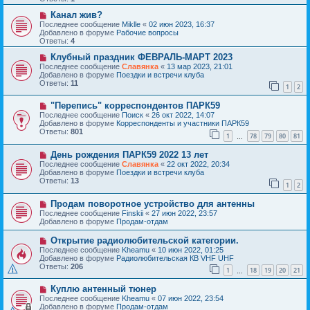
щ
е
е
с
Н
Канал жив?
н
о
о
Последнее сообщение
Miklle
«
02 июн 2023, 16:37
и
о
в
Добавлено в форуме
Рабочие вопросы
е
б
о
Ответы:
4
щ
е
е
с
Н
Клубный праздник ФЕВРАЛЬ-МАРТ 2023
н
о
о
Последнее сообщение
Славянка
«
13 мар 2023, 21:01
и
о
в
Добавлено в форуме
Поездки и встречи клуба
е
б
о
Ответы:
11
1
2
щ
е
е
с
Н
н
"Перепись" корреспондентов ПАРК59
о
о
и
о
Последнее сообщение
Поиск
«
26 окт 2022, 14:07
в
е
б
Добавлено в форуме
Корреспонденты и участники ПАРК59
о
щ
Ответы:
801
1
78
79
80
81
е
…
е
с
н
Н
День рождения ПАРК59 2022 13 лет
о
и
о
о
е
Последнее сообщение
Славянка
«
22 окт 2022, 20:34
в
б
Добавлено в форуме
Поездки и встречи клуба
о
щ
Ответы:
13
1
2
е
е
с
н
Н
Продам поворотное устройство для антенны
о
и
о
о
е
Последнее сообщение
Finskii
«
27 июн 2022, 23:57
в
б
Добавлено в форуме
Продам-отдам
о
щ
е
е
Н
Открытие радиолюбительской категории.
с
н
о
Последнее сообщение
Kheamu
«
10 июн 2022, 01:25
о
и
в
Добавлено в форуме
Радиолюбительская КВ VHF UHF
о
е
о
Ответы:
206
б
1
18
19
20
21
е
…
щ
с
е
Н
Куплю антенный тюнер
о
н
о
о
Последнее сообщение
Kheamu
«
07 июн 2022, 23:54
и
в
б
Добавлено в форуме
Продам-отдам
е