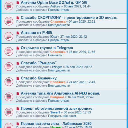
е
Н
Антенна Optim Base 2 27мГц. GP 5/8
щ
с
о
е
Последнее сообщение
Antibys
«
08 янв 2021, 01:44
о
в
н
Добавлено в форуме
Продам-отдам
о
о
и
б
е
е
Н
Спасибо СКОРПИОНУ - проектирование и 3D печать
щ
с
о
е
Последнее сообщение
Славянка
«
04 дек 2020, 22:21
о
в
н
Добавлено в форуме
Благодарности
о
о
и
б
е
е
Н
Антенна от Р-405
щ
с
о
е
Последнее сообщение
Юра
«
27 ноя 2020, 21:42
о
в
н
Добавлено в форуме
Продам-отдам
о
о
и
б
е
е
Н
Открытая группа в Telegram
щ
с
о
е
Последнее сообщение
Славянка
«
16 ноя 2020, 11:56
о
в
н
Добавлено в форуме
Новичкам
о
о
и
б
е
е
Н
Спасибо "Рыцарю"
щ
с
о
е
Последнее сообщение
Litzinger
«
25 сен 2020, 20:32
о
в
н
Добавлено в форуме
Благодарности
о
о
и
б
е
е
Н
Спасибо Кузнечику.
щ
с
о
е
Последнее сообщение
Славянка
«
24 авг 2020, 12:43
о
в
н
Добавлено в форуме
Благодарности
о
о
и
б
е
е
Н
Антенна типа Яги Альтоника АН-433 новая.
щ
с
о
е
Последнее сообщение
Emigrant
«
16 авг 2020, 23:42
о
в
н
Добавлено в форуме
Продам-отдам
о
о
и
б
е
е
Н
Проект об отечественной электронике
щ
с
о
е
Последнее сообщение
Sever9
«
30 июл 2020, 17:53
о
в
н
Добавлено в форуме
Покурить обо всем
о
о
и
б
е
е
Н
Первая встреча лета - Лабинская 2020
щ
с
о
е
Последнее сообщение
Магнит
«
24 июн 2020, 15:45