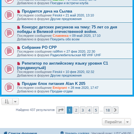
о
в
н
Добавлено в форуме
Поездки и встречи клуба
о
о
и
б
е
е
Н
Продается дача на Сылва
щ
с
о
е
Последнее сообщение
Finskii
«
21 май 2020, 13:10
о
в
н
Добавлено в форуме
Другие предложения
о
о
и
б
е
е
Н
Конкурс детских рисунков на тему: 75 лет со дня
щ
с
о
е
победы в Великой отечественной войне.
о
в
н
Последнее сообщение
о
Славянка
«
09 май 2020, 17:10
о
и
Добавлено в форуме
б
Покурить обо всем
е
е
щ
с
е
Н
Собрание РО СРР
о
н
о
Последнее сообщение
о
ra9fhm
«
27 фев 2020, 22:30
и
в
Добавлено в форуме
б
Радиолюбительская КВ VHF UHF
е
о
щ
е
е
Н
Репетитор по английскому языку уровня С1
с
н
о
(продвинутый)
о
и
в
Последнее сообщение
о
Finskii
«
10 фев 2020, 02:32
е
о
Добавлено в форуме
б
Другие предложения
е
щ
с
е
Н
Продам блок питания Alan K 205
о
н
о
Последнее сообщение
о
Emigrant
«
28 янв 2020, 17:47
и
в
Добавлено в форуме
б
Продам-отдам
е
о
щ
е
е
с
н
о
и
о
Страница
1
из
18
е
1
2
3
4
5
18
След.
Найдено 437 результатов
…
б
щ
е
Перейти
н
и
е
Список форумов
Удалить cookies
Часовой пояс:
UTC+06:00