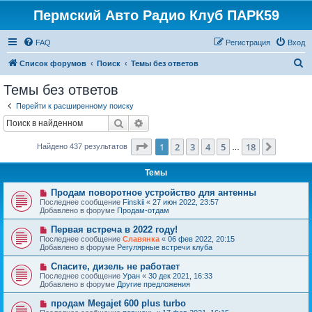
Пермский Авто Радио Клуб ПАРК59
FAQ
Регистрация
Вход
П
Список форумов
Поиск
Темы без ответов
о
Темы без ответов
и
Перейти к расширенному поиску
с
Поиск
Расширенный поиск
к
Страница
1
из
18
1
2
3
4
5
18
След.
Найдено 437 результатов
…
Темы
Н
Продам поворотное устройство для антенны
о
Последнее сообщение
Finskii
«
27 июн 2022, 23:57
в
Добавлено в форуме
Продам-отдам
о
е
Н
Первая встреча в 2022 году!
с
о
Последнее сообщение
Славянка
«
06 фев 2022, 20:15
о
в
Добавлено в форуме
Регулярные встречи клуба
о
о
б
е
Н
Спасите, дизель не работает
щ
с
о
е
Последнее сообщение
Уран
«
30 дек 2021, 16:33
о
в
н
Добавлено в форуме
Другие предложения
о
о
и
б
е
е
Н
продам Megajet 600 plus turbo
щ
с
о
е