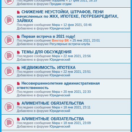
Последнее сообщение
поршень
«
17 фев 2021, 16:15
о
в
н
Добавлено в форуме
Продам-отдам
о
о
и
б
е
е
Н
СНИЖЕНИЕ НЕУСТОЙКИ, ШТРАФОВ, ПЕНИ
щ
с
о
е
начисленных по ЖКХ, ИПОТЕКЕ, ПОТРЕБКРЕДИТАХ,
о
в
н
ЗАЙМАХ
о
о
и
б
Последнее сообщение
Мира
«
12 фев 2021, 03:46
е
е
щ
Добавлено в форуме
Юридический
с
е
о
н
Н
о
Первая встреча в 2021 году!
и
о
б
Последнее сообщение
Виктор ВК
«
25 янв 2021, 23:01
е
в
щ
Добавлено в форуме
Регулярные встречи клуба
о
е
е
н
Н
ТЕМЫ ДЛЯ ОБСУЖДЕНИЯ
с
и
о
Последнее сообщение
Мира
«
22 янв 2021, 23:56
о
е
в
Добавлено в форуме
Юридический
о
о
б
е
Н
НЕДВИЖИМОСТЬ. ИПОТЕКА
щ
с
о
е
Последнее сообщение
Мира
«
22 янв 2021, 23:51
о
в
н
Добавлено в форуме
Юридический
о
о
и
б
е
е
Н
Несовершеннолетние административная
щ
с
о
е
ответственность
о
в
н
Последнее сообщение
о
Мира
«
20 янв 2021, 22:33
о
и
Добавлено в форуме
б
Юридический
е
е
щ
с
е
Н
АЛИМЕНТНЫЕ ОБЯЗАТЕЛЬСТВА
о
н
о
Последнее сообщение
о
Мира
«
18 янв 2021, 23:11
и
в
Добавлено в форуме
б
Юридический
е
о
щ
е
е
Н
АЛИМЕНТНЫЕ ОБЯЗАТЕЛЬСТВА
с
н
о
Последнее сообщение
Мира
«
18 янв 2021, 23:09
о
и
в
Добавлено в форуме
Юридический
о
е
о
б