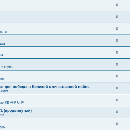
0
0
0
ости
0
дам
0
ем
0
чи клуба
0
ния
 со дня победы в Великой отечественной войне.
0
 всем
0
кая КВ VHF UHF
С1 (продвинутый)
0
ния
0
тдам