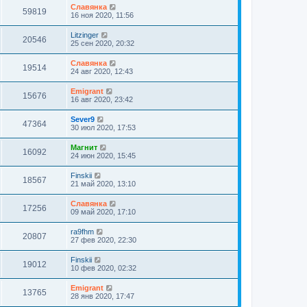
Славянка
59819
16 ноя 2020, 11:56
Litzinger
20546
25 сен 2020, 20:32
Славянка
19514
24 авг 2020, 12:43
Emigrant
15676
16 авг 2020, 23:42
Sever9
47364
30 июл 2020, 17:53
Магнит
16092
24 июн 2020, 15:45
Finskii
18567
21 май 2020, 13:10
Славянка
17256
09 май 2020, 17:10
ra9fhm
20807
27 фев 2020, 22:30
Finskii
19012
10 фев 2020, 02:32
Emigrant
13765
28 янв 2020, 17:47