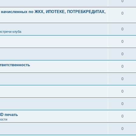
0
начисленных по ЖКХ, ИПОТЕКЕ, ПОТРЕБКРЕДИТАХ,
0
0
встречи клуба
0
0
тветственность
0
0
0
0
3D печать
0
ности
0