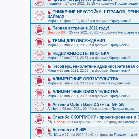
е
н
о
б
поршень
»
17 фев 2021, 16:15
» в форуме
Продам-отдам
с
и
в
щ
о
е
о
е
Н
СНИЖЕНИЕ НЕУСТОЙКИ, ШТРАФОВ, ПЕНИ 
о
е
н
о
б
ЗАЙМАХ
с
и
в
щ
Мира
о
»
12 фев 2021, 03:46
» в форуме
Юридический
е
о
е
о
е
н
Н
Первая встреча в 2021 году!
б
с
и
о
щ
Виктор ВК
»
25 янв 2021, 23:01
» в форуме
Регулярные 
о
е
в
е
о
о
н
Н
ТЕМЫ ДЛЯ ОБСУЖДЕНИЯ
б
е
и
о
щ
Мира
»
22 янв 2021, 23:56
» в форуме
Юридический
с
е
в
е
о
о
н
Н
НЕДВИЖИМОСТЬ. ИПОТЕКА
о
е
и
о
б
Мира
»
22 янв 2021, 23:51
» в форуме
Юридический
с
е
в
щ
о
о
е
Н
Несовершеннолетние административная о
о
е
н
о
б
Мира
»
20 янв 2021, 22:33
» в форуме
Юридический
с
и
в
щ
о
е
о
е
Н
АЛИМЕНТНЫЕ ОБЯЗАТЕЛЬСТВА
о
е
н
о
б
Мира
»
18 янв 2021, 23:11
» в форуме
Юридический
с
и
в
щ
о
е
о
е
Н
АЛИМЕНТНЫЕ ОБЯЗАТЕЛЬСТВА
о
е
н
о
б
Мира
»
18 янв 2021, 23:09
» в форуме
Юридический
с
и
в
щ
о
е
о
е
Н
Антенна Optim Base 2 27мГц. GP 5/8
о
е
н
о
б
Antibys
»
08 янв 2021, 01:44
» в форуме
Продам-отдам
с
и
в
щ
о
е
о
е
Н
Спасибо СКОРПИОНУ - проектирование и 
о
е
н
о
б
Славянка
»
04 дек 2020, 22:21
» в форуме
Благодар
с
и
в
щ
о
е
о
е
Н
Антенна от Р-405
о
е
н
о
б
Юра
»
27 ноя 2020, 21:42
» в форуме
Продам-отдам
с
и
в
щ
о