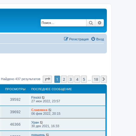
Поиск
Расширенный по
Регистрация
Вход
Страница
1
из
18
1
2
3
4
5
18
След.
Найдено 437 результатов
…
ПРОСМОТРЫ
ПОСЛЕДНЕЕ СООБЩЕНИЕ
Finskii
39592
27 июн 2022, 23:57
Славянка
39692
06 фев 2022, 20:15
Уран
46366
30 дек 2021, 16:33
поршень