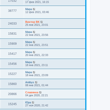
17032
17 фев 2021, 16:15
Мира
38777
12 фев 2021, 03:46
Виктор ВК
24033
25 янв 2021, 23:01
Мира
15831
22 янв 2021, 23:56
Мира
15909
22 янв 2021, 23:51
Мира
15417
20 янв 2021, 22:33
Мира
15456
18 янв 2021, 23:11
Мира
15227
18 янв 2021, 23:09
Antibys
15860
08 янв 2021, 01:44
Славянка
20866
04 дек 2020, 22:21
Юра
15245
27 ноя 2020, 21:42