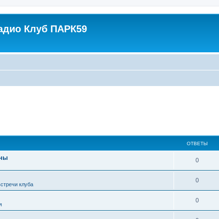
адио Клуб ПАРК59
ОТВЕТЫ
нны
0
0
стречи клуба
0
я