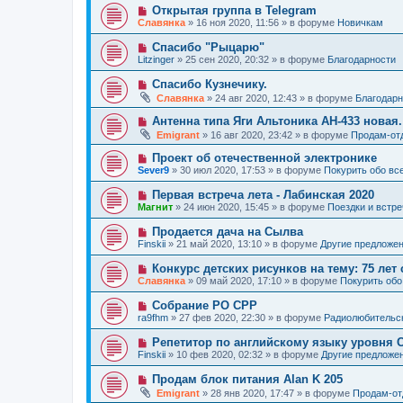
е
о
е
Н
Открытая группа в Telegram
о
е
н
о
б
Славянка
»
16 ноя 2020, 11:56
» в форуме
Новичкам
с
и
в
щ
о
е
о
е
Н
Спасибо "Рыцарю"
о
е
н
о
б
Litzinger
»
25 сен 2020, 20:32
» в форуме
Благодарности
с
и
в
щ
о
е
о
е
Н
Спасибо Кузнечику.
о
е
н
о
б
Славянка
»
24 авг 2020, 12:43
» в форуме
Благодарн
с
и
в
щ
о
е
о
е
Н
Антенна типа Яги Альтоника АН-433 новая.
о
е
н
о
б
Emigrant
»
16 авг 2020, 23:42
» в форуме
Продам-от
с
и
в
щ
о
е
о
е
Н
Проект об отечественной электронике
о
е
н
о
б
Sever9
»
30 июл 2020, 17:53
» в форуме
Покурить обо вс
с
и
в
щ
о
е
о
е
Н
Первая встреча лета - Лабинская 2020
о
е
н
о
б
Магнит
»
24 июн 2020, 15:45
» в форуме
Поездки и встре
с
и
в
щ
о
е
о
е
Н
Продается дача на Сылва
о
е
н
о
б
Finskii
»
21 май 2020, 13:10
» в форуме
Другие предложе
с
и
в
щ
о
е
о
е
Н
Конкурс детских рисунков на тему: 75 лет
о
е
н
о
б
Славянка
»
09 май 2020, 17:10
» в форуме
Покурить обо
с
и
в
щ
о
е
о
е
Н
Собрание РО СРР
о
е
н
о
б
ra9fhm
»
27 фев 2020, 22:30
» в форуме
Радиолюбительс
с
и
в
щ
о
е
о
е
Н
Репетитор по английскому языку уровня 
о
е
н
о
б
Finskii
»
10 фев 2020, 02:32
» в форуме
Другие предложе
с
и
в
щ
о
е
о
е
Н
Продам блок питания Alan K 205
о
е
н
о
б
Emigrant
»
28 янв 2020, 17:47
» в форуме
Продам-о
с
и
в
щ