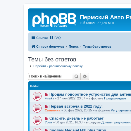
Пермский Авто Р
19й канал - 27,185 МГц
Ссылки
FAQ
Список форумов
Поиск
Темы без ответов
Темы без ответов
Перейти к расширенному поиску
Поиск
Расширенный поиск
ТЕМЫ
Н
Продам поворотное устройство для анте
о
Finskii
»
27 июн 2022, 23:57
» в форуме
Продам-отдам
в
о
Н
Первая встреча в 2022 году!
е
о
Славянка
»
06 фев 2022, 20:15
» в форуме
Регулярные в
с
в
о
о
Н
Спасите, дизель не работает
о
е
о
б
Уран
»
30 дек 2021, 16:33
» в форуме
Другие предложени
с
в
щ
о
о
е
Н
продам Megajet 600 plus turbo
о