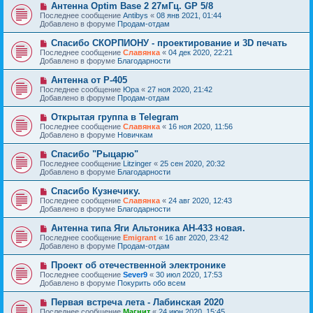
е
Н
Антенна Optim Base 2 27мГц. GP 5/8
щ
с
о
е
Последнее сообщение
Antibys
«
08 янв 2021, 01:44
о
в
н
Добавлено в форуме
Продам-отдам
о
о
и
б
е
е
Н
Спасибо СКОРПИОНУ - проектирование и 3D печать
щ
с
о
е
Последнее сообщение
Славянка
«
04 дек 2020, 22:21
о
в
н
Добавлено в форуме
Благодарности
о
о
и
б
е
е
Н
Антенна от Р-405
щ
с
о
е
Последнее сообщение
Юра
«
27 ноя 2020, 21:42
о
в
н
Добавлено в форуме
Продам-отдам
о
о
и
б
е
е
Н
Открытая группа в Telegram
щ
с
о
е
Последнее сообщение
Славянка
«
16 ноя 2020, 11:56
о
в
н
Добавлено в форуме
Новичкам
о
о
и
б
е
е
Н
Спасибо "Рыцарю"
щ
с
о
е
Последнее сообщение
Litzinger
«
25 сен 2020, 20:32
о
в
н
Добавлено в форуме
Благодарности
о
о
и
б
е
е
Н
Спасибо Кузнечику.
щ
с
о
е
Последнее сообщение
Славянка
«
24 авг 2020, 12:43
о
в
н
Добавлено в форуме
Благодарности
о
о
и
б
е
е
Н
Антенна типа Яги Альтоника АН-433 новая.
щ
с
о
е
Последнее сообщение
Emigrant
«
16 авг 2020, 23:42
о
в
н
Добавлено в форуме
Продам-отдам
о
о
и
б
е
е
Н
Проект об отечественной электронике
щ
с
о
е
Последнее сообщение
Sever9
«
30 июл 2020, 17:53
о
в
н
Добавлено в форуме
Покурить обо всем
о
о
и
б
е
е
Н
Первая встреча лета - Лабинская 2020
щ
с
о
е
Последнее сообщение
Магнит
«
24 июн 2020, 15:45