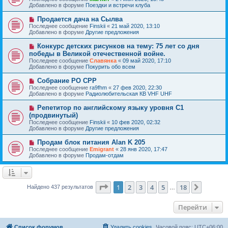
о
в
н
Добавлено в форуме
Поездки и встречи клуба
о
о
и
б
е
е
Н
Продается дача на Сылва
щ
с
о
е
Последнее сообщение
Finskii
«
21 май 2020, 13:10
о
в
н
Добавлено в форуме
Другие предложения
о
о
и
б
е
е
Н
Конкурс детских рисунков на тему: 75 лет со дня
щ
с
о
е
победы в Великой отечественной войне.
о
в
н
Последнее сообщение
о
Славянка
«
09 май 2020, 17:10
о
и
Добавлено в форуме
б
Покурить обо всем
е
е
щ
с
е
Н
Собрание РО СРР
о
н
о
Последнее сообщение
о
ra9fhm
«
27 фев 2020, 22:30
и
в
Добавлено в форуме
б
Радиолюбительская КВ VHF UHF
е
о
щ
е
е
Н
Репетитор по английскому языку уровня С1
с
н
о
(продвинутый)
о
и
в
Последнее сообщение
о
Finskii
«
10 фев 2020, 02:32
е
о
Добавлено в форуме
б
Другие предложения
е
щ
с
е
Н
Продам блок питания Alan K 205
о
н
о
Последнее сообщение
о
Emigrant
«
28 янв 2020, 17:47
и
в
Добавлено в форуме
б
Продам-отдам
е
о
щ
е
е
с
н
о
и
о
Страница
1
из
18
е
1
2
3
4
5
18
След.
Найдено 437 результатов
…
б
щ
е
Перейти
н
и
е
Список форумов
Удалить cookies
Часовой пояс:
UTC+06:00