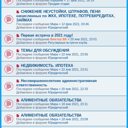
Последнее сообщение
поршень
«
17 фев 2021, 16:15
о
в
н
Добавлено в форуме
Продам-отдам
о
о
и
б
е
е
Н
СНИЖЕНИЕ НЕУСТОЙКИ, ШТРАФОВ, ПЕНИ
щ
с
о
е
начисленных по ЖКХ, ИПОТЕКЕ, ПОТРЕБКРЕДИТАХ,
о
в
н
ЗАЙМАХ
о
о
и
б
Последнее сообщение
Мира
«
12 фев 2021, 03:46
е
е
щ
Добавлено в форуме
Юридический
с
е
о
н
Н
о
Первая встреча в 2021 году!
и
о
б
Последнее сообщение
Виктор ВК
«
25 янв 2021, 23:01
е
в
щ
Добавлено в форуме
Регулярные встречи клуба
о
е
е
н
Н
ТЕМЫ ДЛЯ ОБСУЖДЕНИЯ
с
и
о
Последнее сообщение
Мира
«
22 янв 2021, 23:56
о
е
в
Добавлено в форуме
Юридический
о
о
б
е
Н
НЕДВИЖИМОСТЬ. ИПОТЕКА
щ
с
о
е
Последнее сообщение
Мира
«
22 янв 2021, 23:51
о
в
н
Добавлено в форуме
Юридический
о
о
и
б
е
е
Н
Несовершеннолетние административная
щ
с
о
е
ответственность
о
в
н
Последнее сообщение
о
Мира
«
20 янв 2021, 22:33
о
и
Добавлено в форуме
б
Юридический
е
е
щ
с
е
Н
АЛИМЕНТНЫЕ ОБЯЗАТЕЛЬСТВА
о
н
о
Последнее сообщение
о
Мира
«
18 янв 2021, 23:11
и
в
Добавлено в форуме
б
Юридический
е
о
щ
е
е
Н
АЛИМЕНТНЫЕ ОБЯЗАТЕЛЬСТВА
с
н
о
Последнее сообщение
Мира
«
18 янв 2021, 23:09
о
и
в
Добавлено в форуме
Юридический
о
е
о
б