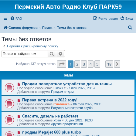
Пермский Авто Радио Клуб ПАРК59
FAQ
Регистрация
Вход
П
Список форумов
Поиск
Темы без ответов
о
Темы без ответов
и
Перейти к расширенному поиску
с
Поиск
Расширенный поиск
к
Страница
1
из
18
1
2
3
4
5
18
След.
Найдено 437 результатов
…
Темы
Н
Продам поворотное устройство для антенны
о
Последнее сообщение
Finskii
«
27 июн 2022, 23:57
в
Добавлено в форуме
Продам-отдам
о
е
Н
Первая встреча в 2022 году!
с
о
Последнее сообщение
Славянка
«
06 фев 2022, 20:15
о
в
Добавлено в форуме
Регулярные встречи клуба
о
о
б
е
Н
Спасите, дизель не работает
щ
с
о
е
Последнее сообщение
Уран
«
30 дек 2021, 16:33
о
в
н
Добавлено в форуме
Другие предложения
о
о
и
б
е
е
Н
продам Megajet 600 plus turbo
щ
с
о
е