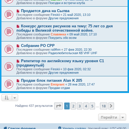
о
в
н
Добавлено в форуме
Поездки и встречи клуба
о
о
и
б
е
е
Н
Продается дача на Сылва
щ
с
о
е
Последнее сообщение
Finskii
«
21 май 2020, 13:10
о
в
н
Добавлено в форуме
Другие предложения
о
о
и
б
е
е
Н
Конкурс детских рисунков на тему: 75 лет со дня
щ
с
о
е
победы в Великой отечественной войне.
о
в
н
Последнее сообщение
о
Славянка
«
09 май 2020, 17:10
о
и
Добавлено в форуме
б
Покурить обо всем
е
е
щ
с
е
Н
Собрание РО СРР
о
н
о
Последнее сообщение
о
ra9fhm
«
27 фев 2020, 22:30
и
в
Добавлено в форуме
б
Радиолюбительская КВ VHF UHF
е
о
щ
е
е
Н
Репетитор по английскому языку уровня С1
с
н
о
(продвинутый)
о
и
в
Последнее сообщение
о
Finskii
«
10 фев 2020, 02:32
е
о
Добавлено в форуме
б
Другие предложения
е
щ
с
е
Н
Продам блок питания Alan K 205
о
н
о
Последнее сообщение
о
Emigrant
«
28 янв 2020, 17:47
и
в
Добавлено в форуме
б
Продам-отдам
е
о
щ
е
е
с
н
о
и
о
Страница
1
из
18
е
1
2
3
4
5
18
След.
Найдено 437 результатов
…
б
щ
е
Перейти
н
и
е
Список форумов
Удалить cookies
Часовой пояс:
UTC+06:00