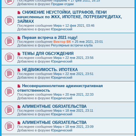
Последнее сообщение
поршень
«
17 фев 2021, 16:15
о
в
н
Добавлено в форуме
Продам-отдам
о
о
и
б
е
е
Н
СНИЖЕНИЕ НЕУСТОЙКИ, ШТРАФОВ, ПЕНИ
щ
с
о
е
начисленных по ЖКХ, ИПОТЕКЕ, ПОТРЕБКРЕДИТАХ,
о
в
н
ЗАЙМАХ
о
о
и
б
Последнее сообщение
Мира
«
12 фев 2021, 03:46
е
е
щ
Добавлено в форуме
Юридический
с
е
о
н
Н
о
Первая встреча в 2021 году!
и
о
б
Последнее сообщение
Виктор ВК
«
25 янв 2021, 23:01
е
в
щ
Добавлено в форуме
Регулярные встречи клуба
о
е
е
н
Н
ТЕМЫ ДЛЯ ОБСУЖДЕНИЯ
с
и
о
Последнее сообщение
Мира
«
22 янв 2021, 23:56
о
е
в
Добавлено в форуме
Юридический
о
о
б
е
Н
НЕДВИЖИМОСТЬ. ИПОТЕКА
щ
с
о
е
Последнее сообщение
Мира
«
22 янв 2021, 23:51
о
в
н
Добавлено в форуме
Юридический
о
о
и
б
е
е
Н
Несовершеннолетние административная
щ
с
о
е
ответственность
о
в
н
Последнее сообщение
о
Мира
«
20 янв 2021, 22:33
о
и
Добавлено в форуме
б
Юридический
е
е
щ
с
е
Н
АЛИМЕНТНЫЕ ОБЯЗАТЕЛЬСТВА
о
н
о
Последнее сообщение
о
Мира
«
18 янв 2021, 23:11
и
в
Добавлено в форуме
б
Юридический
е
о
щ
е
е
Н
АЛИМЕНТНЫЕ ОБЯЗАТЕЛЬСТВА
с
н
о
Последнее сообщение
Мира
«
18 янв 2021, 23:09
о
и
в
Добавлено в форуме
Юридический
о
е
о
б