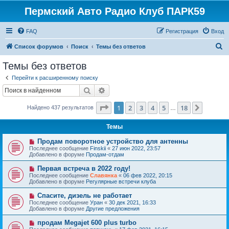
Пермский Авто Радио Клуб ПАРК59
FAQ
Регистрация
Вход
П
Список форумов
Поиск
Темы без ответов
о
Темы без ответов
и
Перейти к расширенному поиску
с
Поиск
Расширенный поиск
к
Страница
1
из
18
1
2
3
4
5
18
След.
Найдено 437 результатов
…
Темы
Н
Продам поворотное устройство для антенны
о
Последнее сообщение
Finskii
«
27 июн 2022, 23:57
в
Добавлено в форуме
Продам-отдам
о
е
Н
Первая встреча в 2022 году!
с
о
Последнее сообщение
Славянка
«
06 фев 2022, 20:15
о
в
Добавлено в форуме
Регулярные встречи клуба
о
о
б
е
Н
Спасите, дизель не работает
щ
с
о
е
Последнее сообщение
Уран
«
30 дек 2021, 16:33
о
в
н
Добавлено в форуме
Другие предложения
о
о
и
б
е
е
Н
продам Megajet 600 plus turbo
щ
с
о
е