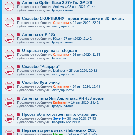
е
Н
Антенна Optim Base 2 27мГц. GP 5/8
щ
с
о
е
Последнее сообщение
Antibys
«
08 янв 2021, 01:44
о
в
н
Добавлено в форуме
Продам-отдам
о
о
и
б
е
е
Н
Спасибо СКОРПИОНУ - проектирование и 3D печать
щ
с
о
е
Последнее сообщение
Славянка
«
04 дек 2020, 22:21
о
в
н
Добавлено в форуме
Благодарности
о
о
и
б
е
е
Н
Антенна от Р-405
щ
с
о
е
Последнее сообщение
Юра
«
27 ноя 2020, 21:42
о
в
н
Добавлено в форуме
Продам-отдам
о
о
и
б
е
е
Н
Открытая группа в Telegram
щ
с
о
е
Последнее сообщение
Славянка
«
16 ноя 2020, 11:56
о
в
н
Добавлено в форуме
Новичкам
о
о
и
б
е
е
Н
Спасибо "Рыцарю"
щ
с
о
е
Последнее сообщение
Litzinger
«
25 сен 2020, 20:32
о
в
н
Добавлено в форуме
Благодарности
о
о
и
б
е
е
Н
Спасибо Кузнечику.
щ
с
о
е
Последнее сообщение
Славянка
«
24 авг 2020, 12:43
о
в
н
Добавлено в форуме
Благодарности
о
о
и
б
е
е
Н
Антенна типа Яги Альтоника АН-433 новая.
щ
с
о
е
Последнее сообщение
Emigrant
«
16 авг 2020, 23:42
о
в
н
Добавлено в форуме
Продам-отдам
о
о
и
б
е
е
Н
Проект об отечественной электронике
щ
с
о
е
Последнее сообщение
Sever9
«
30 июл 2020, 17:53
о
в
н
Добавлено в форуме
Покурить обо всем
о
о
и
б
е
е
Н
Первая встреча лета - Лабинская 2020
щ
с
о
е
Последнее сообщение
Магнит
«
24 июн 2020, 15:45