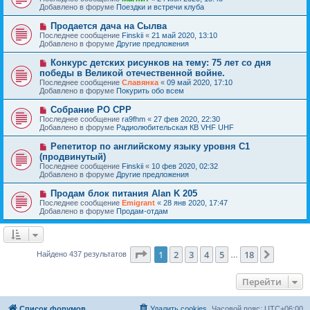
о
в
н
Добавлено в форуме
Поездки и встречи клуба
о
о
и
б
е
е
Н
Продается дача на Сылва
щ
с
о
е
Последнее сообщение
Finskii
«
21 май 2020, 13:10
о
в
н
Добавлено в форуме
Другие предложения
о
о
и
б
е
е
Н
Конкурс детских рисунков на тему: 75 лет со дня
щ
с
о
е
победы в Великой отечественной войне.
о
в
н
Последнее сообщение
о
Славянка
«
09 май 2020, 17:10
о
и
Добавлено в форуме
б
Покурить обо всем
е
е
щ
с
е
Н
Собрание РО СРР
о
н
о
Последнее сообщение
о
ra9fhm
«
27 фев 2020, 22:30
и
в
Добавлено в форуме
б
Радиолюбительская КВ VHF UHF
е
о
щ
е
е
Н
Репетитор по английскому языку уровня С1
с
н
о
(продвинутый)
о
и
в
Последнее сообщение
о
Finskii
«
10 фев 2020, 02:32
е
о
Добавлено в форуме
б
Другие предложения
е
щ
с
е
Н
Продам блок питания Alan K 205
о
н
о
Последнее сообщение
о
Emigrant
«
28 янв 2020, 17:47
и
в
Добавлено в форуме
б
Продам-отдам
е
о
щ
е
е
с
н
о
и
о
Страница
1
из
18
е
1
2
3
4
5
18
След.
Найдено 437 результатов
…
б
щ
е
Перейти
н
и
е
Список форумов
Удалить cookies
Часовой пояс:
UTC+06:00