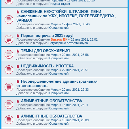
Последнее сообщение
поршень
«
17 фев 2021, 16:15
о
в
н
Добавлено в форуме
Продам-отдам
о
о
и
б
е
е
Н
СНИЖЕНИЕ НЕУСТОЙКИ, ШТРАФОВ, ПЕНИ
щ
с
о
е
начисленных по ЖКХ, ИПОТЕКЕ, ПОТРЕБКРЕДИТАХ,
о
в
н
ЗАЙМАХ
о
о
и
б
Последнее сообщение
Мира
«
12 фев 2021, 03:46
е
е
щ
Добавлено в форуме
Юридический
с
е
о
н
Н
о
Первая встреча в 2021 году!
и
о
б
Последнее сообщение
Виктор ВК
«
25 янв 2021, 23:01
е
в
щ
Добавлено в форуме
Регулярные встречи клуба
о
е
е
н
Н
ТЕМЫ ДЛЯ ОБСУЖДЕНИЯ
с
и
о
Последнее сообщение
Мира
«
22 янв 2021, 23:56
о
е
в
Добавлено в форуме
Юридический
о
о
б
е
Н
НЕДВИЖИМОСТЬ. ИПОТЕКА
щ
с
о
е
Последнее сообщение
Мира
«
22 янв 2021, 23:51
о
в
н
Добавлено в форуме
Юридический
о
о
и
б
е
е
Н
Несовершеннолетние административная
щ
с
о
е
ответственность
о
в
н
Последнее сообщение
о
Мира
«
20 янв 2021, 22:33
о
и
Добавлено в форуме
б
Юридический
е
е
щ
с
е
Н
АЛИМЕНТНЫЕ ОБЯЗАТЕЛЬСТВА
о
н
о
Последнее сообщение
о
Мира
«
18 янв 2021, 23:11
и
в
Добавлено в форуме
б
Юридический
е
о
щ
е
е
Н
АЛИМЕНТНЫЕ ОБЯЗАТЕЛЬСТВА
с
н
о
Последнее сообщение
Мира
«
18 янв 2021, 23:09
о
и
в
Добавлено в форуме
Юридический
о
е
о
б