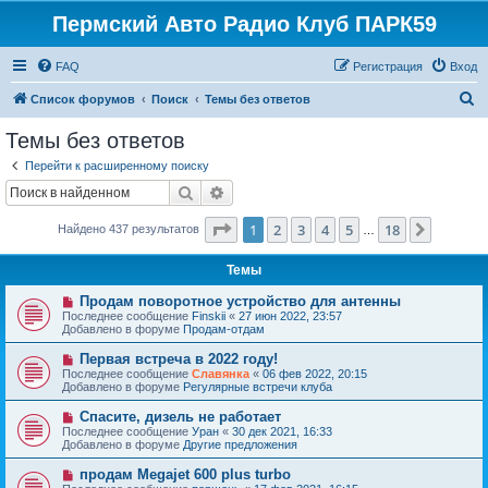
Пермский Авто Радио Клуб ПАРК59
FAQ
Регистрация
Вход
П
Список форумов
Поиск
Темы без ответов
о
Темы без ответов
и
Перейти к расширенному поиску
с
Поиск
Расширенный поиск
к
Страница
1
из
18
1
2
3
4
5
18
След.
Найдено 437 результатов
…
Темы
Н
Продам поворотное устройство для антенны
о
Последнее сообщение
Finskii
«
27 июн 2022, 23:57
в
Добавлено в форуме
Продам-отдам
о
е
Н
Первая встреча в 2022 году!
с
о
Последнее сообщение
Славянка
«
06 фев 2022, 20:15
о
в
Добавлено в форуме
Регулярные встречи клуба
о
о
б
е
Н
Спасите, дизель не работает
щ
с
о
е
Последнее сообщение
Уран
«
30 дек 2021, 16:33
о
в
н
Добавлено в форуме
Другие предложения
о
о
и
б
е
е
Н
продам Megajet 600 plus turbo
щ
с
о
е