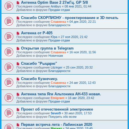
е
Н
Антенна Optim Base 2 27мГц. GP 5/8
щ
с
о
е
Последнее сообщение
Antibys
«
08 янв 2021, 01:44
о
в
н
Добавлено в форуме
Продам-отдам
о
о
и
б
е
е
Н
Спасибо СКОРПИОНУ - проектирование и 3D печать
щ
с
о
е
Последнее сообщение
Славянка
«
04 дек 2020, 22:21
о
в
н
Добавлено в форуме
Благодарности
о
о
и
б
е
е
Н
Антенна от Р-405
щ
с
о
е
Последнее сообщение
Юра
«
27 ноя 2020, 21:42
о
в
н
Добавлено в форуме
Продам-отдам
о
о
и
б
е
е
Н
Открытая группа в Telegram
щ
с
о
е
Последнее сообщение
Славянка
«
16 ноя 2020, 11:56
о
в
н
Добавлено в форуме
Новичкам
о
о
и
б
е
е
Н
Спасибо "Рыцарю"
щ
с
о
е
Последнее сообщение
Litzinger
«
25 сен 2020, 20:32
о
в
н
Добавлено в форуме
Благодарности
о
о
и
б
е
е
Н
Спасибо Кузнечику.
щ
с
о
е
Последнее сообщение
Славянка
«
24 авг 2020, 12:43
о
в
н
Добавлено в форуме
Благодарности
о
о
и
б
е
е
Н
Антенна типа Яги Альтоника АН-433 новая.
щ
с
о
е
Последнее сообщение
Emigrant
«
16 авг 2020, 23:42
о
в
н
Добавлено в форуме
Продам-отдам
о
о
и
б
е
е
Н
Проект об отечественной электронике
щ
с
о
е
Последнее сообщение
Sever9
«
30 июл 2020, 17:53
о
в
н
Добавлено в форуме
Покурить обо всем
о
о
и
б
е
е
Н
Первая встреча лета - Лабинская 2020
щ
с
о
е
Последнее сообщение
Магнит
«
24 июн 2020, 15:45