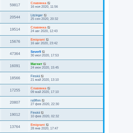
Славянка
59817
16 ноя 2020, 11:56
Litzinger
20544
25 сен 2020, 20:32
Славянка
19514
24 авг 2020, 12:43
Emigrant
15676
16 авг 2020, 23:42
Sever9
47364
30 июл 2020, 17:53
Магнит
16091
24 июн 2020, 15:45
Finskii
18566
21 май 2020, 13:10
Славянка
17255
09 май 2020, 17:10
ra9fhm
20807
27 фев 2020, 22:30
Finskii
19012
10 фев 2020, 02:32
Emigrant
13764
28 янв 2020, 17:47