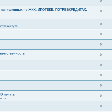
0
начисленных по ЖКХ, ИПОТЕКЕ, ПОТРЕБКРЕДИТАХ,
0
0
встречи клуба
0
0
тветственность
0
0
0
0
3D печать
0
ности
0