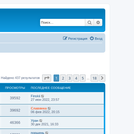
Поиск
Расширенный по
Регистрация
Вход
Страница
1
из
18
1
2
3
4
5
18
След.
Найдено 437 результатов
…
ПРОСМОТРЫ
ПОСЛЕДНЕЕ СООБЩЕНИЕ
Finskii
39592
27 июн 2022, 23:57
Славянка
39692
06 фев 2022, 20:15
Уран
46366
30 дек 2021, 16:33
поршень