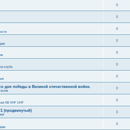
0
0
0
ости
0
дам
0
ем
0
чи клуба
0
ния
 со дня победы в Великой отечественной войне.
0
 всем
0
кая КВ VHF UHF
С1 (продвинутый)
0
ния
0
тдам