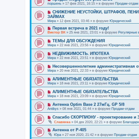
е
н
о
б
поршень
»
17 фев 2021, 16:15
» в форуме
Продам-отдам
с
и
в
щ
о
е
о
е
Н
СНИЖЕНИЕ НЕУСТОЙКИ, ШТРАФОВ, ПЕНИ 
о
е
н
о
б
ЗАЙМАХ
с
и
в
щ
Мира
о
»
12 фев 2021, 03:46
» в форуме
Юридический
е
о
е
о
е
н
Н
Первая встреча в 2021 году!
б
с
и
о
щ
Виктор ВК
»
25 янв 2021, 23:01
» в форуме
Регулярные 
о
е
в
е
о
о
н
Н
ТЕМЫ ДЛЯ ОБСУЖДЕНИЯ
б
е
и
о
щ
Мира
»
22 янв 2021, 23:56
» в форуме
Юридический
с
е
в
е
о
о
н
Н
НЕДВИЖИМОСТЬ. ИПОТЕКА
о
е
и
о
б
Мира
»
22 янв 2021, 23:51
» в форуме
Юридический
с
е
в
щ
о
о
е
Н
Несовершеннолетние административная о
о
е
н
о
б
Мира
»
20 янв 2021, 22:33
» в форуме
Юридический
с
и
в
щ
о
е
о
е
Н
АЛИМЕНТНЫЕ ОБЯЗАТЕЛЬСТВА
о
е
н
о
б
Мира
»
18 янв 2021, 23:11
» в форуме
Юридический
с
и
в
щ
о
е
о
е
Н
АЛИМЕНТНЫЕ ОБЯЗАТЕЛЬСТВА
о
е
н
о
б
Мира
»
18 янв 2021, 23:09
» в форуме
Юридический
с
и
в
щ
о
е
о
е
Н
Антенна Optim Base 2 27мГц. GP 5/8
о
е
н
о
б
Antibys
»
08 янв 2021, 01:44
» в форуме
Продам-отдам
с
и
в
щ
о
е
о
е
Н
Спасибо СКОРПИОНУ - проектирование и 
о
е
н
о
б
Славянка
»
04 дек 2020, 22:21
» в форуме
Благодар
с
и
в
щ
о
е
о
е
Н
Антенна от Р-405
о
е
н
о
б
Юра
»
27 ноя 2020, 21:42
» в форуме
Продам-отдам
с
и
в
щ
о