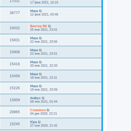
17031
17 фев 2021, 16:15
Мира
38777
12 фев 2021, 03:46
Виктор ВК
24032
25 янв 2021, 23:01
Мира
15831
22 янв 2021, 23:56
Мира
15908
22 янв 2021, 23:51
Мира
15416
20 янв 2021, 22:33
Мира
15456
18 янв 2021, 23:11
Мира
15226
18 янв 2021, 23:09
Antibys
15859
08 янв 2021, 01:44
Славянка
20865
04 дек 2020, 22:21
Юра
15245
27 ноя 2020, 21:42