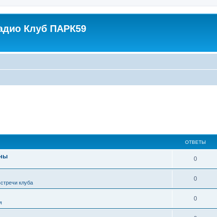
адио Клуб ПАРК59
ОТВЕТЫ
нны
0
0
стречи клуба
0
я