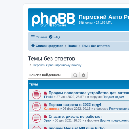
Пермский Авто Р
19й канал - 27,185 МГц
Ссылки
FAQ
Список форумов
Поиск
Темы без ответов
Темы без ответов
Перейти к расширенному поиску
Поиск
Расширенный поиск
ТЕМЫ
Н
Продам поворотное устройство для анте
о
Finskii
»
27 июн 2022, 23:57
» в форуме
Продам-отдам
в
о
Н
Первая встреча в 2022 году!
е
о
Славянка
»
06 фев 2022, 20:15
» в форуме
Регулярные в
с
в
о
о
Н
Спасите, дизель не работает
о
е
о
б
Уран
»
30 дек 2021, 16:33
» в форуме
Другие предложени
с
в
щ
о
о
е
Н
продам Megajet 600 plus turbo
о