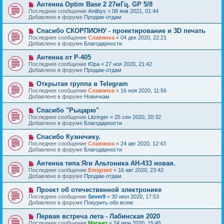
е
Н
Антенна Optim Base 2 27мГц. GP 5/8
щ
с
о
е
Последнее сообщение
Antibys
«
08 янв 2021, 01:44
о
в
н
Добавлено в форуме
Продам-отдам
о
о
и
б
е
е
Н
Спасибо СКОРПИОНУ - проектирование и 3D печать
щ
с
о
е
Последнее сообщение
Славянка
«
04 дек 2020, 22:21
о
в
н
Добавлено в форуме
Благодарности
о
о
и
б
е
е
Н
Антенна от Р-405
щ
с
о
е
Последнее сообщение
Юра
«
27 ноя 2020, 21:42
о
в
н
Добавлено в форуме
Продам-отдам
о
о
и
б
е
е
Н
Открытая группа в Telegram
щ
с
о
е
Последнее сообщение
Славянка
«
16 ноя 2020, 11:56
о
в
н
Добавлено в форуме
Новичкам
о
о
и
б
е
е
Н
Спасибо "Рыцарю"
щ
с
о
е
Последнее сообщение
Litzinger
«
25 сен 2020, 20:32
о
в
н
Добавлено в форуме
Благодарности
о
о
и
б
е
е
Н
Спасибо Кузнечику.
щ
с
о
е
Последнее сообщение
Славянка
«
24 авг 2020, 12:43
о
в
н
Добавлено в форуме
Благодарности
о
о
и
б
е
е
Н
Антенна типа Яги Альтоника АН-433 новая.
щ
с
о
е
Последнее сообщение
Emigrant
«
16 авг 2020, 23:42
о
в
н
Добавлено в форуме
Продам-отдам
о
о
и
б
е
е
Н
Проект об отечественной электронике
щ
с
о
е
Последнее сообщение
Sever9
«
30 июл 2020, 17:53
о
в
н
Добавлено в форуме
Покурить обо всем
о
о
и
б
е
е
Н
Первая встреча лета - Лабинская 2020
щ
с
о
е
Последнее сообщение
Магнит
«
24 июн 2020, 15:45