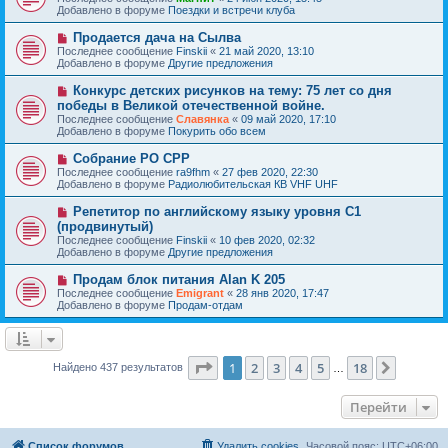
о
в
н
Добавлено в форуме
Поездки и встречи клуба
о
о
и
б
е
е
Н
Продается дача на Сылва
щ
с
о
е
Последнее сообщение
Finskii
«
21 май 2020, 13:10
о
в
н
Добавлено в форуме
Другие предложения
о
о
и
б
е
е
Н
Конкурс детских рисунков на тему: 75 лет со дня
щ
с
о
е
победы в Великой отечественной войне.
о
в
н
Последнее сообщение
о
Славянка
«
09 май 2020, 17:10
о
и
Добавлено в форуме
б
Покурить обо всем
е
е
щ
с
е
Н
Собрание РО СРР
о
н
о
Последнее сообщение
о
ra9fhm
«
27 фев 2020, 22:30
и
в
Добавлено в форуме
б
Радиолюбительская КВ VHF UHF
е
о
щ
е
е
Н
Репетитор по английскому языку уровня С1
с
н
о
(продвинутый)
о
и
в
Последнее сообщение
о
Finskii
«
10 фев 2020, 02:32
е
о
Добавлено в форуме
б
Другие предложения
е
щ
с
е
Н
Продам блок питания Alan K 205
о
н
о
Последнее сообщение
о
Emigrant
«
28 янв 2020, 17:47
и
в
Добавлено в форуме
б
Продам-отдам
е
о
щ
е
е
с
н
о
и
о
Страница
1
из
18
е
1
2
3
4
5
18
След.
Найдено 437 результатов
…
б
щ
е
Перейти
н
и
е
Список форумов
Удалить cookies
Часовой пояс:
UTC+06:00