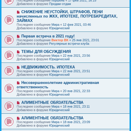
Последнее сообщение
поршень
«
17 фев 2021, 16:15
о
в
н
Добавлено в форуме
Продам-отдам
о
о
и
б
е
е
Н
СНИЖЕНИЕ НЕУСТОЙКИ, ШТРАФОВ, ПЕНИ
щ
с
о
е
начисленных по ЖКХ, ИПОТЕКЕ, ПОТРЕБКРЕДИТАХ,
о
в
н
ЗАЙМАХ
о
о
и
б
Последнее сообщение
Мира
«
12 фев 2021, 03:46
е
е
щ
Добавлено в форуме
Юридический
с
е
о
н
Н
о
Первая встреча в 2021 году!
и
о
б
Последнее сообщение
Виктор ВК
«
25 янв 2021, 23:01
е
в
щ
Добавлено в форуме
Регулярные встречи клуба
о
е
е
н
Н
ТЕМЫ ДЛЯ ОБСУЖДЕНИЯ
с
и
о
Последнее сообщение
Мира
«
22 янв 2021, 23:56
о
е
в
Добавлено в форуме
Юридический
о
о
б
е
Н
НЕДВИЖИМОСТЬ. ИПОТЕКА
щ
с
о
е
Последнее сообщение
Мира
«
22 янв 2021, 23:51
о
в
н
Добавлено в форуме
Юридический
о
о
и
б
е
е
Н
Несовершеннолетние административная
щ
с
о
е
ответственность
о
в
н
Последнее сообщение
о
Мира
«
20 янв 2021, 22:33
о
и
Добавлено в форуме
б
Юридический
е
е
щ
с
е
Н
АЛИМЕНТНЫЕ ОБЯЗАТЕЛЬСТВА
о
н
о
Последнее сообщение
о
Мира
«
18 янв 2021, 23:11
и
в
Добавлено в форуме
б
Юридический
е
о
щ
е
е
Н
АЛИМЕНТНЫЕ ОБЯЗАТЕЛЬСТВА
с
н
о
Последнее сообщение
Мира
«
18 янв 2021, 23:09
о
и
в
Добавлено в форуме
Юридический
о
е
о
б