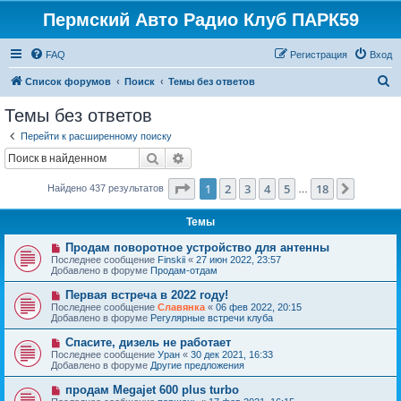
Пермский Авто Радио Клуб ПАРК59
FAQ
Регистрация
Вход
П
Список форумов
Поиск
Темы без ответов
о
Темы без ответов
и
Перейти к расширенному поиску
с
Поиск
Расширенный поиск
к
Страница
1
из
18
1
2
3
4
5
18
След.
Найдено 437 результатов
…
Темы
Н
Продам поворотное устройство для антенны
о
Последнее сообщение
Finskii
«
27 июн 2022, 23:57
в
Добавлено в форуме
Продам-отдам
о
е
Н
Первая встреча в 2022 году!
с
о
Последнее сообщение
Славянка
«
06 фев 2022, 20:15
о
в
Добавлено в форуме
Регулярные встречи клуба
о
о
б
е
Н
Спасите, дизель не работает
щ
с
о
е
Последнее сообщение
Уран
«
30 дек 2021, 16:33
о
в
н
Добавлено в форуме
Другие предложения
о
о
и
б
е
е
Н
продам Megajet 600 plus turbo
щ
с
о
е