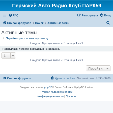
Пермский Авто Радио Клуб ПАРК59
FAQ
Регистрация
Вход
П
Список форумов
Поиск
Активные темы
о
Активные темы
и
Перейти к расширенному поиску
с
Найдено 0 результатов • Страница
1
из
1
к
Подходящих тем или сообщений не найдено.
Найдено 0 результатов • Страница
1
из
1
Перейти
Список форумов
Удалить cookies
Часовой пояс:
UTC+06:00
Создано на основе
phpBB
® Forum Software © phpBB Limited
Русская поддержка phpBB
Конфиденциальность
|
Правила