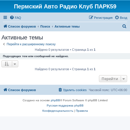
Пермский Авто Радио Клуб ПАРК59
FAQ
Регистрация
Вход
П
Список форумов
Поиск
Активные темы
о
Активные темы
и
Перейти к расширенному поиску
с
Найдено 0 результатов • Страница
1
из
1
к
Подходящих тем или сообщений не найдено.
Найдено 0 результатов • Страница
1
из
1
Перейти
Список форумов
Удалить cookies
Часовой пояс:
UTC+06:00
Создано на основе
phpBB
® Forum Software © phpBB Limited
Русская поддержка phpBB
Конфиденциальность
|
Правила