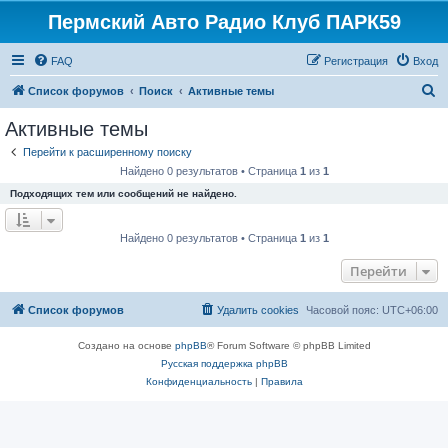
Пермский Авто Радио Клуб ПАРК59
FAQ
Регистрация
Вход
П
Список форумов
Поиск
Активные темы
о
Активные темы
и
Перейти к расширенному поиску
с
Найдено 0 результатов • Страница
1
из
1
к
Подходящих тем или сообщений не найдено.
Найдено 0 результатов • Страница
1
из
1
Перейти
Список форумов
Удалить cookies
Часовой пояс:
UTC+06:00
Создано на основе
phpBB
® Forum Software © phpBB Limited
Русская поддержка phpBB
Конфиденциальность
|
Правила