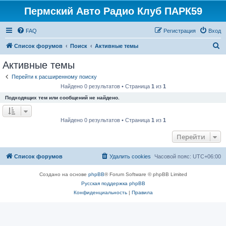
Пермский Авто Радио Клуб ПАРК59
FAQ
Регистрация
Вход
П
Список форумов
Поиск
Активные темы
о
Активные темы
и
Перейти к расширенному поиску
с
Найдено 0 результатов • Страница
1
из
1
к
Подходящих тем или сообщений не найдено.
Найдено 0 результатов • Страница
1
из
1
Перейти
Список форумов
Удалить cookies
Часовой пояс:
UTC+06:00
Создано на основе
phpBB
® Forum Software © phpBB Limited
Русская поддержка phpBB
Конфиденциальность
|
Правила