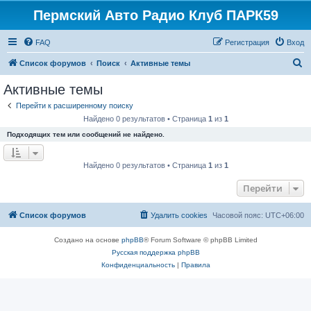
Пермский Авто Радио Клуб ПАРК59
FAQ
Регистрация
Вход
П
Список форумов
Поиск
Активные темы
о
Активные темы
и
Перейти к расширенному поиску
с
Найдено 0 результатов • Страница
1
из
1
к
Подходящих тем или сообщений не найдено.
Найдено 0 результатов • Страница
1
из
1
Перейти
Список форумов
Удалить cookies
Часовой пояс:
UTC+06:00
Создано на основе
phpBB
® Forum Software © phpBB Limited
Русская поддержка phpBB
Конфиденциальность
|
Правила