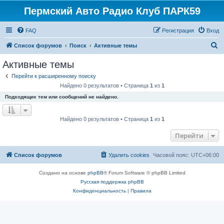
Пермский Авто Радио Клуб ПАРК59
FAQ
Регистрация
Вход
П
Список форумов
Поиск
Активные темы
о
Активные темы
и
Перейти к расширенному поиску
с
Найдено 0 результатов • Страница
1
из
1
к
Подходящих тем или сообщений не найдено.
Найдено 0 результатов • Страница
1
из
1
Перейти
Список форумов
Удалить cookies
Часовой пояс:
UTC+06:00
Создано на основе
phpBB
® Forum Software © phpBB Limited
Русская поддержка phpBB
Конфиденциальность
|
Правила