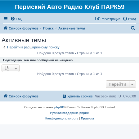
Пермский Авто Радио Клуб ПАРК59
FAQ
Регистрация
Вход
П
Список форумов
Поиск
Активные темы
о
Активные темы
и
Перейти к расширенному поиску
с
Найдено 0 результатов • Страница
1
из
1
к
Подходящих тем или сообщений не найдено.
Найдено 0 результатов • Страница
1
из
1
Перейти
Список форумов
Удалить cookies
Часовой пояс:
UTC+06:00
Создано на основе
phpBB
® Forum Software © phpBB Limited
Русская поддержка phpBB
Конфиденциальность
|
Правила