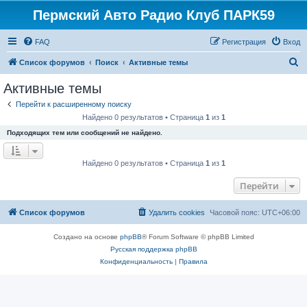
Пермский Авто Радио Клуб ПАРК59
FAQ
Регистрация
Вход
П
Список форумов
Поиск
Активные темы
о
Активные темы
и
Перейти к расширенному поиску
с
Найдено 0 результатов • Страница
1
из
1
к
Подходящих тем или сообщений не найдено.
Найдено 0 результатов • Страница
1
из
1
Перейти
Список форумов
Удалить cookies
Часовой пояс:
UTC+06:00
Создано на основе
phpBB
® Forum Software © phpBB Limited
Русская поддержка phpBB
Конфиденциальность
|
Правила