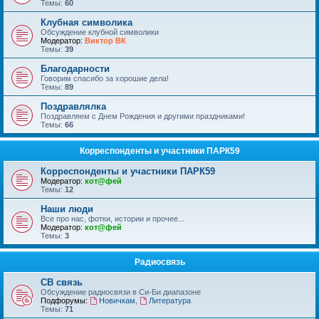
Темы:
60
Клубная символика
Обсуждение клубной символики
Модератор:
Виктор ВК
Темы:
39
Благодарности
Говорим спасибо за хорошие дела!
Темы:
89
Поздравлялка
Поздравляем с Днем Рождения и другими праздниками!
Темы:
66
Корреспонденты и участники ПАРК59
Корреспонденты и участники ПАРК59
Модератор:
кот@фей
Темы:
12
Наши люди
Все про нас, фотки, истории и прочее...
Модератор:
кот@фей
Темы:
3
Радиосвязь
СВ связь
Обсуждение радиосвязи в Си-Би диапазоне
Подфорумы:
Новичкам
,
Литература
Темы:
71