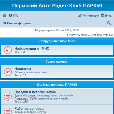
Пермский Авто Радио Клуб ПАРК59
FAQ
Регистрация
Вход
П
Список форумов
о
Текущее время: 08 авг 2026, 09:30
Отметить форумы как прочтённые
и
Сотрудничество с МЧС
с
к
Информация от МЧС
Темы:
3
Самое важное!
Новичкам
Обязательно к прочтению!
Темы:
13
Клубные вопросы ПАРК59
Поездки и встречи клуба
Здесь обсуждаются поездки и встречи клуба
Подфорум:
Регулярные встречи клуба
Темы:
275
Рабочие вопросы
Текущие вопросы клуба