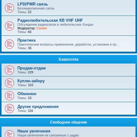
LPD/PMR связь
Безлицензионная связь
Темы:
22
Радиолюбительская КВ VHF UHF
Обсуждение радиосвязи в любительских бэндах
Модератор:
Салют
Темы:
66
Практика
Практические вопросы применения, доработок, установки и пр...
Темы:
36
Барахолка
Продам-отдам
Темы:
229
Куплю-заберу
Темы:
103
Обменяю
Темы:
15
Другие предложения
Темы:
116
Свободное общение
Наши увлечения
Наши увлечения не связанные с радио