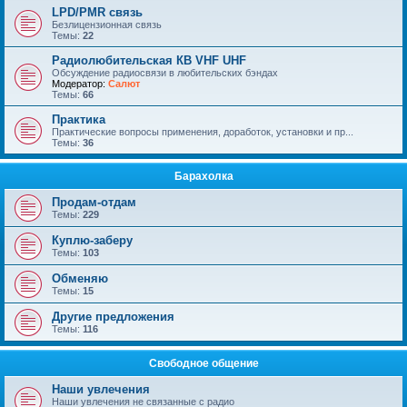
LPD/PMR связь
Безлицензионная связь
Темы:
22
Радиолюбительская КВ VHF UHF
Обсуждение радиосвязи в любительских бэндах
Модератор:
Салют
Темы:
66
Практика
Практические вопросы применения, доработок, установки и пр...
Темы:
36
Барахолка
Продам-отдам
Темы:
229
Куплю-заберу
Темы:
103
Обменяю
Темы:
15
Другие предложения
Темы:
116
Свободное общение
Наши увлечения
Наши увлечения не связанные с радио