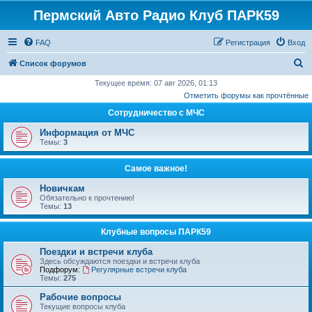
Пермский Авто Радио Клуб ПАРК59
FAQ
Регистрация
Вход
П
Список форумов
о
Текущее время: 07 авг 2026, 01:13
Отметить форумы как прочтённые
и
Сотрудничество с МЧС
с
к
Информация от МЧС
Темы:
3
Самое важное!
Новичкам
Обязательно к прочтению!
Темы:
13
Клубные вопросы ПАРК59
Поездки и встречи клуба
Здесь обсуждаются поездки и встречи клуба
Подфорум:
Регулярные встречи клуба
Темы:
275
Рабочие вопросы
Текущие вопросы клуба