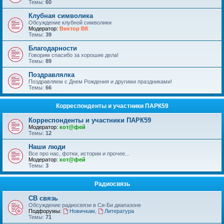
Темы:
60
Клубная символика
Обсуждение клубной символики
Модератор:
Виктор ВК
Темы:
39
Благодарности
Говорим спасибо за хорошие дела!
Темы:
89
Поздравлялка
Поздравляем с Днем Рождения и другими праздниками!
Темы:
66
Корреспонденты и участники ПАРК59
Корреспонденты и участники ПАРК59
Модератор:
кот@фей
Темы:
12
Наши люди
Все про нас, фотки, истории и прочее...
Модератор:
кот@фей
Темы:
3
Радиосвязь
СВ связь
Обсуждение радиосвязи в Си-Би диапазоне
Подфорумы:
Новичкам
,
Литература
Темы:
71