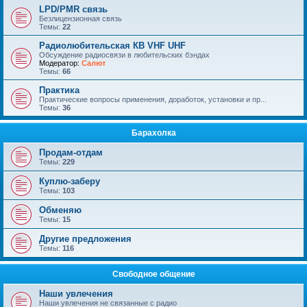
LPD/PMR связь
Безлицензионная связь
Темы:
22
Радиолюбительская КВ VHF UHF
Обсуждение радиосвязи в любительских бэндах
Модератор:
Салют
Темы:
66
Практика
Практические вопросы применения, доработок, установки и пр...
Темы:
36
Барахолка
Продам-отдам
Темы:
229
Куплю-заберу
Темы:
103
Обменяю
Темы:
15
Другие предложения
Темы:
116
Свободное общение
Наши увлечения
Наши увлечения не связанные с радио