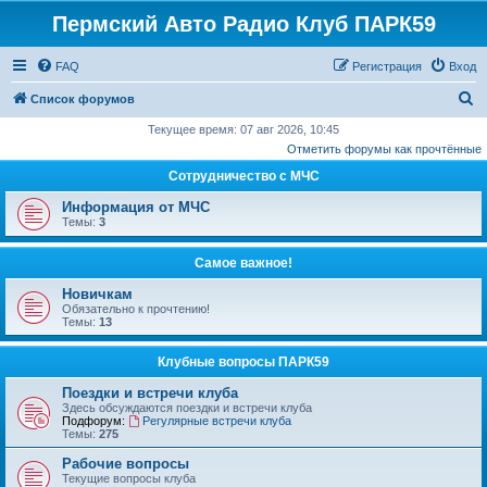
Пермский Авто Радио Клуб ПАРК59
FAQ
Регистрация
Вход
П
Список форумов
о
Текущее время: 07 авг 2026, 10:45
Отметить форумы как прочтённые
и
Сотрудничество с МЧС
с
к
Информация от МЧС
Темы:
3
Самое важное!
Новичкам
Обязательно к прочтению!
Темы:
13
Клубные вопросы ПАРК59
Поездки и встречи клуба
Здесь обсуждаются поездки и встречи клуба
Подфорум:
Регулярные встречи клуба
Темы:
275
Рабочие вопросы
Текущие вопросы клуба