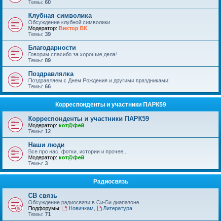
Темы:
60
Клубная символика
Обсуждение клубной символики
Модератор:
Виктор ВК
Темы:
39
Благодарности
Говорим спасибо за хорошие дела!
Темы:
89
Поздравлялка
Поздравляем с Днем Рождения и другими праздниками!
Темы:
66
Корреспонденты и участники ПАРК59
Корреспонденты и участники ПАРК59
Модератор:
кот@фей
Темы:
12
Наши люди
Все про нас, фотки, истории и прочее...
Модератор:
кот@фей
Темы:
3
Радиосвязь
СВ связь
Обсуждение радиосвязи в Си-Би диапазоне
Подфорумы:
Новичкам
,
Литература
Темы:
71