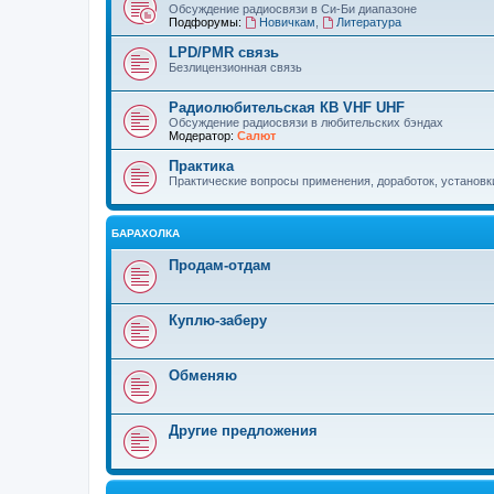
Обсуждение радиосвязи в Си-Би диапазоне
Подфорумы:
Новичкам
,
Литература
LPD/PMR связь
Безлицензионная связь
Радиолюбительская КВ VHF UHF
Обсуждение радиосвязи в любительских бэндах
Модератор:
Салют
Практика
Практические вопросы применения, доработок, установки 
БАРАХОЛКА
Продам-отдам
Куплю-заберу
Обменяю
Другие предложения