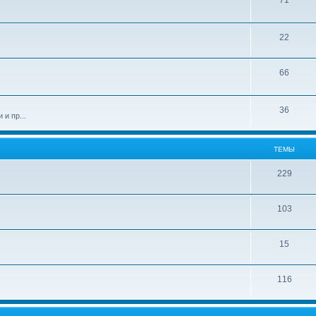
71
22
66
36
и пр...
ТЕМЫ
229
103
15
116