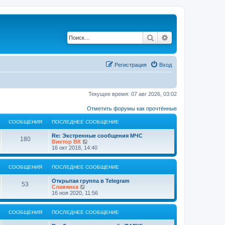
Поиск
Расширенный по
Регистрация
Вход
Текущее время: 07 авг 2026, 03:02
Отметить форумы как прочтённые
СООБЩЕНИЯ
ПОСЛЕДНЕЕ СООБЩЕНИЕ
Re: Экстренные сообщения МЧС
180
П
Виктор ВК
е
16 окт 2018, 14:40
р
е
й
СООБЩЕНИЯ
ПОСЛЕДНЕЕ СООБЩЕНИЕ
т
и
Открытая группа в Telegram
к
53
П
Славянка
п
е
16 ноя 2020, 11:56
о
р
с
е
л
й
СООБЩЕНИЯ
ПОСЛЕДНЕЕ СООБЩЕНИЕ
е
т
д
и