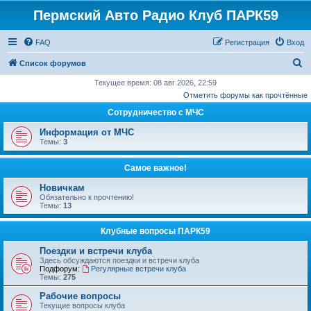
Пермский Авто Радио Клуб ПАРК59
FAQ
Регистрация
Вход
П
Список форумов
о
Текущее время: 08 авг 2026, 22:59
Отметить форумы как прочтённые
и
Сотрудничество с МЧС
с
к
Информация от МЧС
Темы:
3
Самое важное!
Новичкам
Обязательно к прочтению!
Темы:
13
Клубные вопросы ПАРК59
Поездки и встречи клуба
Здесь обсуждаются поездки и встречи клуба
Подфорум:
Регулярные встречи клуба
Темы:
275
Рабочие вопросы
Текущие вопросы клуба