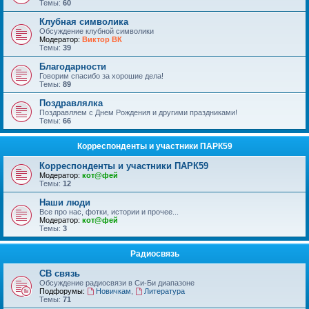
Темы:
60
Клубная символика
Обсуждение клубной символики
Модератор:
Виктор ВК
Темы:
39
Благодарности
Говорим спасибо за хорошие дела!
Темы:
89
Поздравлялка
Поздравляем с Днем Рождения и другими праздниками!
Темы:
66
Корреспонденты и участники ПАРК59
Корреспонденты и участники ПАРК59
Модератор:
кот@фей
Темы:
12
Наши люди
Все про нас, фотки, истории и прочее...
Модератор:
кот@фей
Темы:
3
Радиосвязь
СВ связь
Обсуждение радиосвязи в Си-Би диапазоне
Подфорумы:
Новичкам
,
Литература
Темы:
71