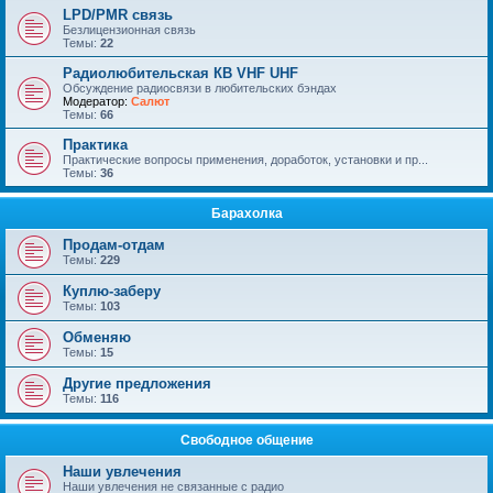
LPD/PMR связь
Безлицензионная связь
Темы:
22
Радиолюбительская КВ VHF UHF
Обсуждение радиосвязи в любительских бэндах
Модератор:
Салют
Темы:
66
Практика
Практические вопросы применения, доработок, установки и пр...
Темы:
36
Барахолка
Продам-отдам
Темы:
229
Куплю-заберу
Темы:
103
Обменяю
Темы:
15
Другие предложения
Темы:
116
Свободное общение
Наши увлечения
Наши увлечения не связанные с радио