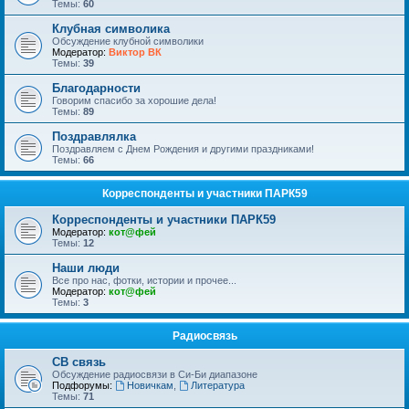
Темы:
60
Клубная символика
Обсуждение клубной символики
Модератор:
Виктор ВК
Темы:
39
Благодарности
Говорим спасибо за хорошие дела!
Темы:
89
Поздравлялка
Поздравляем с Днем Рождения и другими праздниками!
Темы:
66
Корреспонденты и участники ПАРК59
Корреспонденты и участники ПАРК59
Модератор:
кот@фей
Темы:
12
Наши люди
Все про нас, фотки, истории и прочее...
Модератор:
кот@фей
Темы:
3
Радиосвязь
СВ связь
Обсуждение радиосвязи в Си-Би диапазоне
Подфорумы:
Новичкам
,
Литература
Темы:
71