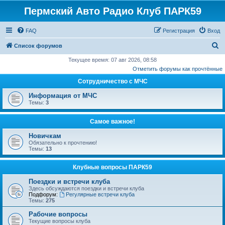
Пермский Авто Радио Клуб ПАРК59
FAQ
Регистрация
Вход
П
Список форумов
о
Текущее время: 07 авг 2026, 08:58
Отметить форумы как прочтённые
и
Сотрудничество с МЧС
с
к
Информация от МЧС
Темы:
3
Самое важное!
Новичкам
Обязательно к прочтению!
Темы:
13
Клубные вопросы ПАРК59
Поездки и встречи клуба
Здесь обсуждаются поездки и встречи клуба
Подфорум:
Регулярные встречи клуба
Темы:
275
Рабочие вопросы
Текущие вопросы клуба