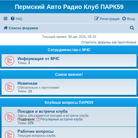
Пермский Авто Радио Клуб ПАРК59
FAQ
Регистрация
Вход
П
Список форумов
о
Текущее время: 08 авг 2026, 05:33
Отметить форумы как прочтённые
и
Сотрудничество с МЧС
с
к
Информация от МЧС
Темы:
3
Самое важное!
Новичкам
Обязательно к прочтению!
Темы:
13
Клубные вопросы ПАРК59
Поездки и встречи клуба
Здесь обсуждаются поездки и встречи клуба
Подфорум:
Регулярные встречи клуба
Темы:
275
Рабочие вопросы
Текущие вопросы клуба