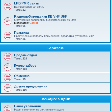
LPD/PMR связь
Безлицензионная связь
Темы:
22
Радиолюбительская КВ VHF UHF
Обсуждение радиосвязи в любительских бэндах
Модератор:
Салют
Темы:
66
Практика
Практические вопросы применения, доработок, установки и пр...
Темы:
36
Барахолка
Продам-отдам
Темы:
229
Куплю-заберу
Темы:
103
Обменяю
Темы:
15
Другие предложения
Темы:
116
Свободное общение
Наши увлечения
Наши увлечения не связанные с радио