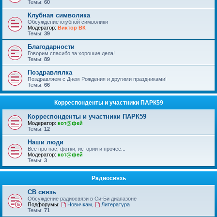
Темы:
60
Клубная символика
Обсуждение клубной символики
Модератор:
Виктор ВК
Темы:
39
Благодарности
Говорим спасибо за хорошие дела!
Темы:
89
Поздравлялка
Поздравляем с Днем Рождения и другими праздниками!
Темы:
66
Корреспонденты и участники ПАРК59
Корреспонденты и участники ПАРК59
Модератор:
кот@фей
Темы:
12
Наши люди
Все про нас, фотки, истории и прочее...
Модератор:
кот@фей
Темы:
3
Радиосвязь
СВ связь
Обсуждение радиосвязи в Си-Би диапазоне
Подфорумы:
Новичкам
,
Литература
Темы:
71