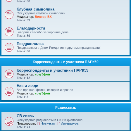
Темы:
60
Клубная символика
Обсуждение клубной символики
Модератор:
Виктор ВК
Темы:
39
Благодарности
Говорим спасибо за хорошие дела!
Темы:
89
Поздравлялка
Поздравляем с Днем Рождения и другими праздниками!
Темы:
66
Корреспонденты и участники ПАРК59
Корреспонденты и участники ПАРК59
Модератор:
кот@фей
Темы:
12
Наши люди
Все про нас, фотки, истории и прочее...
Модератор:
кот@фей
Темы:
3
Радиосвязь
СВ связь
Обсуждение радиосвязи в Си-Би диапазоне
Подфорумы:
Новичкам
,
Литература
Темы:
71