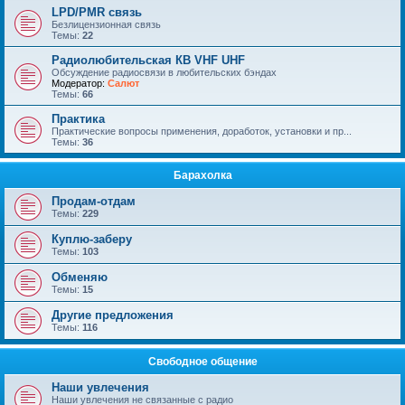
LPD/PMR связь
Безлицензионная связь
Темы:
22
Радиолюбительская КВ VHF UHF
Обсуждение радиосвязи в любительских бэндах
Модератор:
Салют
Темы:
66
Практика
Практические вопросы применения, доработок, установки и пр...
Темы:
36
Барахолка
Продам-отдам
Темы:
229
Куплю-заберу
Темы:
103
Обменяю
Темы:
15
Другие предложения
Темы:
116
Свободное общение
Наши увлечения
Наши увлечения не связанные с радио