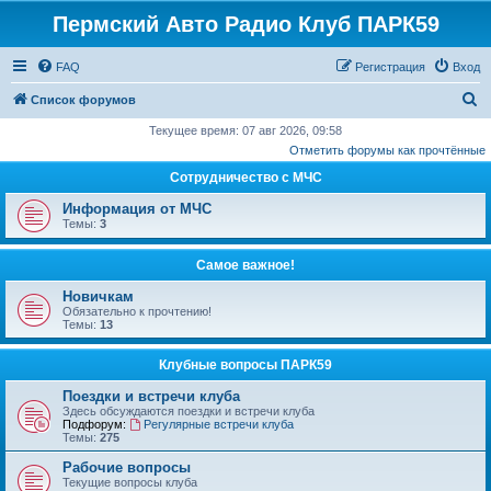
Пермский Авто Радио Клуб ПАРК59
FAQ
Регистрация
Вход
П
Список форумов
о
Текущее время: 07 авг 2026, 09:58
Отметить форумы как прочтённые
и
Сотрудничество с МЧС
с
к
Информация от МЧС
Темы:
3
Самое важное!
Новичкам
Обязательно к прочтению!
Темы:
13
Клубные вопросы ПАРК59
Поездки и встречи клуба
Здесь обсуждаются поездки и встречи клуба
Подфорум:
Регулярные встречи клуба
Темы:
275
Рабочие вопросы
Текущие вопросы клуба