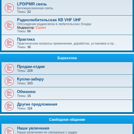
LPD/PMR связь
Безлицензионная связь
Темы:
22
Радиолюбительская КВ VHF UHF
Обсуждение радиосвязи в любительских бэндах
Модератор:
Салют
Темы:
66
Практика
Практические вопросы применения, доработок, установки и пр...
Темы:
36
Барахолка
Продам-отдам
Темы:
229
Куплю-заберу
Темы:
103
Обменяю
Темы:
15
Другие предложения
Темы:
116
Свободное общение
Наши увлечения
Наши увлечения не связанные с радио