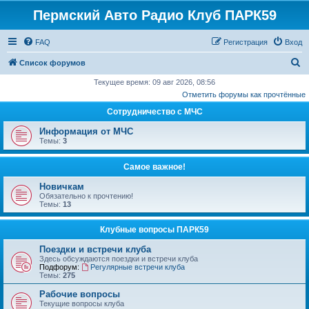
Пермский Авто Радио Клуб ПАРК59
FAQ
Регистрация
Вход
П
Список форумов
о
Текущее время: 09 авг 2026, 08:56
Отметить форумы как прочтённые
и
Сотрудничество с МЧС
с
к
Информация от МЧС
Темы:
3
Самое важное!
Новичкам
Обязательно к прочтению!
Темы:
13
Клубные вопросы ПАРК59
Поездки и встречи клуба
Здесь обсуждаются поездки и встречи клуба
Подфорум:
Регулярные встречи клуба
Темы:
275
Рабочие вопросы
Текущие вопросы клуба