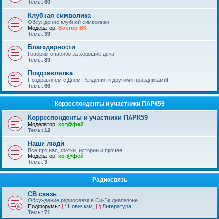
Темы:
60
Клубная символика
Обсуждение клубной символики
Модератор:
Виктор ВК
Темы:
39
Благодарности
Говорим спасибо за хорошие дела!
Темы:
89
Поздравлялка
Поздравляем с Днем Рождения и другими праздниками!
Темы:
66
Корреспонденты и участники ПАРК59
Корреспонденты и участники ПАРК59
Модератор:
кот@фей
Темы:
12
Наши люди
Все про нас, фотки, истории и прочее...
Модератор:
кот@фей
Темы:
3
Радиосвязь
СВ связь
Обсуждение радиосвязи в Си-Би диапазоне
Подфорумы:
Новичкам
,
Литература
Темы:
71