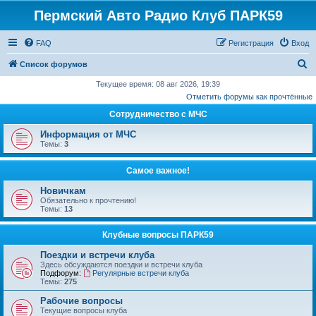
Пермский Авто Радио Клуб ПАРК59
FAQ
Регистрация
Вход
П
Список форумов
о
Текущее время: 08 авг 2026, 19:39
Отметить форумы как прочтённые
и
Сотрудничество с МЧС
с
к
Информация от МЧС
Темы:
3
Самое важное!
Новичкам
Обязательно к прочтению!
Темы:
13
Клубные вопросы ПАРК59
Поездки и встречи клуба
Здесь обсуждаются поездки и встречи клуба
Подфорум:
Регулярные встречи клуба
Темы:
275
Рабочие вопросы
Текущие вопросы клуба