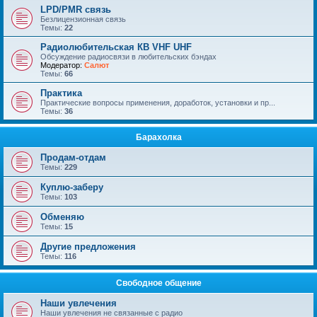
LPD/PMR связь
Безлицензионная связь
Темы:
22
Радиолюбительская КВ VHF UHF
Обсуждение радиосвязи в любительских бэндах
Модератор:
Салют
Темы:
66
Практика
Практические вопросы применения, доработок, установки и пр...
Темы:
36
Барахолка
Продам-отдам
Темы:
229
Куплю-заберу
Темы:
103
Обменяю
Темы:
15
Другие предложения
Темы:
116
Свободное общение
Наши увлечения
Наши увлечения не связанные с радио