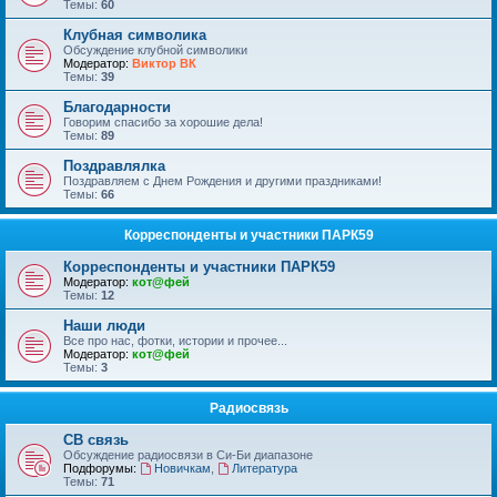
Темы:
60
Клубная символика
Обсуждение клубной символики
Модератор:
Виктор ВК
Темы:
39
Благодарности
Говорим спасибо за хорошие дела!
Темы:
89
Поздравлялка
Поздравляем с Днем Рождения и другими праздниками!
Темы:
66
Корреспонденты и участники ПАРК59
Корреспонденты и участники ПАРК59
Модератор:
кот@фей
Темы:
12
Наши люди
Все про нас, фотки, истории и прочее...
Модератор:
кот@фей
Темы:
3
Радиосвязь
СВ связь
Обсуждение радиосвязи в Си-Би диапазоне
Подфорумы:
Новичкам
,
Литература
Темы:
71