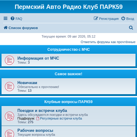
Пермский Авто Радио Клуб ПАРК59
FAQ
Регистрация
Вход
П
Список форумов
о
Текущее время: 09 авг 2026, 05:12
Отметить форумы как прочтённые
и
Сотрудничество с МЧС
с
к
Информация от МЧС
Темы:
3
Самое важное!
Новичкам
Обязательно к прочтению!
Темы:
13
Клубные вопросы ПАРК59
Поездки и встречи клуба
Здесь обсуждаются поездки и встречи клуба
Подфорум:
Регулярные встречи клуба
Темы:
275
Рабочие вопросы
Текущие вопросы клуба