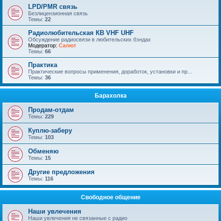
LPD/PMR связь
Безлицензионная связь
Темы:
22
Радиолюбительская КВ VHF UHF
Обсуждение радиосвязи в любительских бэндах
Модератор:
Салют
Темы:
66
Практика
Практические вопросы применения, доработок, установки и пр...
Темы:
36
Барахолка
Продам-отдам
Темы:
229
Куплю-заберу
Темы:
103
Обменяю
Темы:
15
Другие предложения
Темы:
116
Свободное общение
Наши увлечения
Наши увлечения не связанные с радио