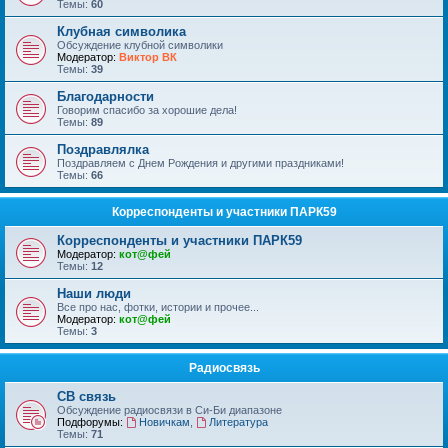
Темы:
60
Клубная символика
Обсуждение клубной символики
Модератор:
Виктор ВК
Темы:
39
Благодарности
Говорим спасибо за хорошие дела!
Темы:
89
Поздравлялка
Поздравляем с Днем Рождения и другими праздниками!
Темы:
66
Корреспонденты и участники ПАРК59
Корреспонденты и участники ПАРК59
Модератор:
кот@фей
Темы:
12
Наши люди
Все про нас, фотки, истории и прочее...
Модератор:
кот@фей
Темы:
3
Радиосвязь
СВ связь
Обсуждение радиосвязи в Си-Би диапазоне
Подфорумы:
Новичкам
,
Литература
Темы:
71