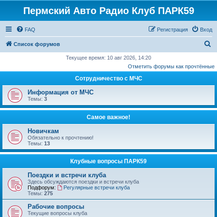
Пермский Авто Радио Клуб ПАРК59
FAQ
Регистрация
Вход
П
Список форумов
о
Текущее время: 10 авг 2026, 14:20
Отметить форумы как прочтённые
и
Сотрудничество с МЧС
с
к
Информация от МЧС
Темы:
3
Самое важное!
Новичкам
Обязательно к прочтению!
Темы:
13
Клубные вопросы ПАРК59
Поездки и встречи клуба
Здесь обсуждаются поездки и встречи клуба
Подфорум:
Регулярные встречи клуба
Темы:
275
Рабочие вопросы
Текущие вопросы клуба