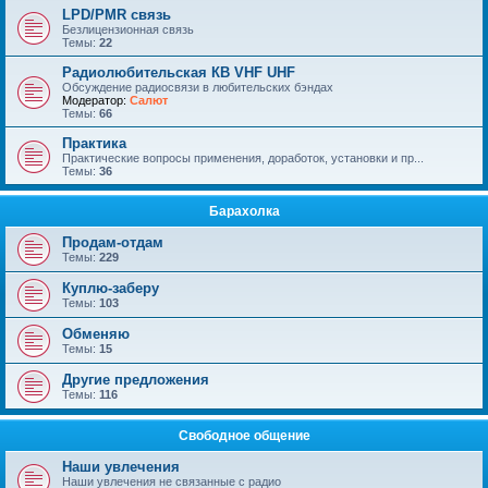
LPD/PMR связь
Безлицензионная связь
Темы:
22
Радиолюбительская КВ VHF UHF
Обсуждение радиосвязи в любительских бэндах
Модератор:
Салют
Темы:
66
Практика
Практические вопросы применения, доработок, установки и пр...
Темы:
36
Барахолка
Продам-отдам
Темы:
229
Куплю-заберу
Темы:
103
Обменяю
Темы:
15
Другие предложения
Темы:
116
Свободное общение
Наши увлечения
Наши увлечения не связанные с радио