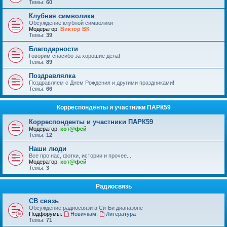
Темы:
60
Клубная символика
Обсуждение клубной символики
Модератор:
Виктор ВК
Темы:
39
Благодарности
Говорим спасибо за хорошие дела!
Темы:
89
Поздравлялка
Поздравляем с Днем Рождения и другими праздниками!
Темы:
66
Корреспонденты и участники ПАРК59
Корреспонденты и участники ПАРК59
Модератор:
кот@фей
Темы:
12
Наши люди
Все про нас, фотки, истории и прочее...
Модератор:
кот@фей
Темы:
3
Радиосвязь
СВ связь
Обсуждение радиосвязи в Си-Би диапазоне
Подфорумы:
Новичкам
,
Литература
Темы:
71