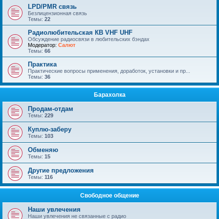
LPD/PMR связь
Безлицензионная связь
Темы:
22
Радиолюбительская КВ VHF UHF
Обсуждение радиосвязи в любительских бэндах
Модератор:
Салют
Темы:
66
Практика
Практические вопросы применения, доработок, установки и пр...
Темы:
36
Барахолка
Продам-отдам
Темы:
229
Куплю-заберу
Темы:
103
Обменяю
Темы:
15
Другие предложения
Темы:
116
Свободное общение
Наши увлечения
Наши увлечения не связанные с радио