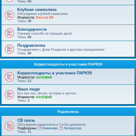
Темы:
60
Клубная символика
Обсуждение клубной символики
Модератор:
Виктор ВК
Темы:
39
Благодарности
Говорим спасибо за хорошие дела!
Темы:
89
Поздравлялка
Поздравляем с Днем Рождения и другими праздниками!
Темы:
66
Корреспонденты и участники ПАРК59
Корреспонденты и участники ПАРК59
Модератор:
кот@фей
Темы:
12
Наши люди
Все про нас, фотки, истории и прочее...
Модератор:
кот@фей
Темы:
3
Радиосвязь
СВ связь
Обсуждение радиосвязи в Си-Би диапазоне
Подфорумы:
Новичкам
,
Литература
Темы:
71