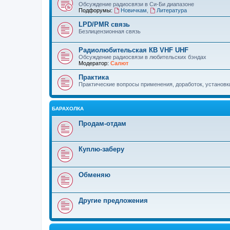
Обсуждение радиосвязи в Си-Би диапазоне
Подфорумы:
Новичкам
,
Литература
LPD/PMR связь
Безлицензионная связь
Радиолюбительская КВ VHF UHF
Обсуждение радиосвязи в любительских бэндах
Модератор:
Салют
Практика
Практические вопросы применения, доработок, установки 
БАРАХОЛКА
Продам-отдам
Куплю-заберу
Обменяю
Другие предложения