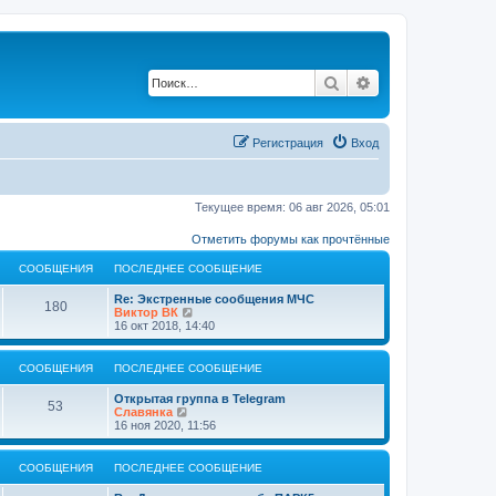
Поиск
Расширенный по
Регистрация
Вход
Текущее время: 06 авг 2026, 05:01
Отметить форумы как прочтённые
СООБЩЕНИЯ
ПОСЛЕДНЕЕ СООБЩЕНИЕ
Re: Экстренные сообщения МЧС
180
П
Виктор ВК
е
16 окт 2018, 14:40
р
е
й
СООБЩЕНИЯ
ПОСЛЕДНЕЕ СООБЩЕНИЕ
т
и
Открытая группа в Telegram
к
53
П
Славянка
п
е
16 ноя 2020, 11:56
о
р
с
е
л
й
СООБЩЕНИЯ
ПОСЛЕДНЕЕ СООБЩЕНИЕ
е
т
д
и