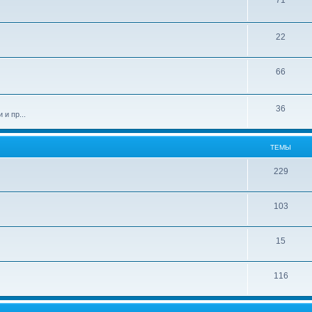
71
22
66
36
и пр...
ТЕМЫ
229
103
15
116