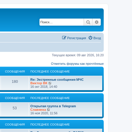
Поиск
Расширенный по
Регистрация
Вход
Текущее время: 09 авг 2026, 16:20
Отметить форумы как прочтённые
СООБЩЕНИЯ
ПОСЛЕДНЕЕ СООБЩЕНИЕ
Re: Экстренные сообщения МЧС
180
П
Виктор ВК
е
16 окт 2018, 14:40
р
е
й
СООБЩЕНИЯ
ПОСЛЕДНЕЕ СООБЩЕНИЕ
т
и
Открытая группа в Telegram
к
53
П
Славянка
п
е
16 ноя 2020, 11:56
о
р
с
е
л
й
СООБЩЕНИЯ
ПОСЛЕДНЕЕ СООБЩЕНИЕ
е
т
д
и