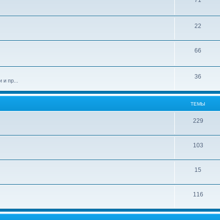
71
22
66
36
и пр...
ТЕМЫ
229
103
15
116