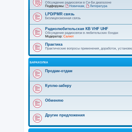
Обсуждение радиосвязи в Си-Би диапазоне
Подфорумы:
Новичкам
,
Литература
LPD/PMR связь
Безлицензионная связь
Радиолюбительская КВ VHF UHF
Обсуждение радиосвязи в любительских бэндах
Модератор:
Салют
Практика
Практические вопросы применения, доработок, установки 
БАРАХОЛКА
Продам-отдам
Куплю-заберу
Обменяю
Другие предложения