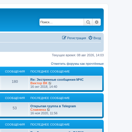
Поиск
Расширенный по
Регистрация
Вход
Текущее время: 08 авг 2026, 14:03
Отметить форумы как прочтённые
СООБЩЕНИЯ
ПОСЛЕДНЕЕ СООБЩЕНИЕ
Re: Экстренные сообщения МЧС
180
П
Виктор ВК
е
16 окт 2018, 14:40
р
е
й
СООБЩЕНИЯ
ПОСЛЕДНЕЕ СООБЩЕНИЕ
т
и
Открытая группа в Telegram
к
53
П
Славянка
п
е
16 ноя 2020, 11:56
о
р
с
е
л
й
СООБЩЕНИЯ
ПОСЛЕДНЕЕ СООБЩЕНИЕ
е
т
д
и