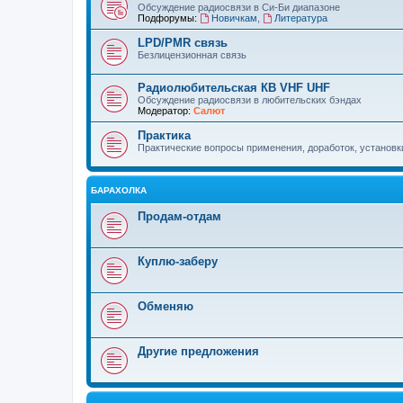
Обсуждение радиосвязи в Си-Би диапазоне
Подфорумы:
Новичкам
,
Литература
LPD/PMR связь
Безлицензионная связь
Радиолюбительская КВ VHF UHF
Обсуждение радиосвязи в любительских бэндах
Модератор:
Салют
Практика
Практические вопросы применения, доработок, установки 
БАРАХОЛКА
Продам-отдам
Куплю-заберу
Обменяю
Другие предложения