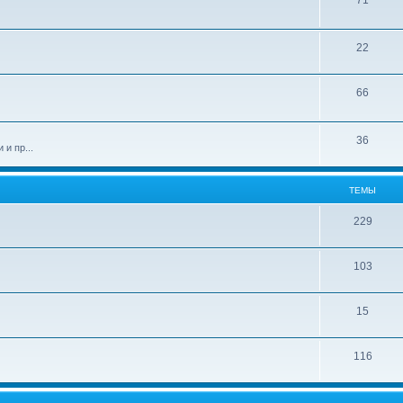
71
22
66
36
и пр...
ТЕМЫ
229
103
15
116