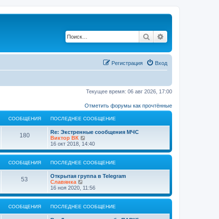
Поиск
Расширенный по
Регистрация
Вход
Текущее время: 06 авг 2026, 17:00
Отметить форумы как прочтённые
СООБЩЕНИЯ
ПОСЛЕДНЕЕ СООБЩЕНИЕ
Re: Экстренные сообщения МЧС
180
П
Виктор ВК
е
16 окт 2018, 14:40
р
е
й
СООБЩЕНИЯ
ПОСЛЕДНЕЕ СООБЩЕНИЕ
т
и
Открытая группа в Telegram
к
53
П
Славянка
п
е
16 ноя 2020, 11:56
о
р
с
е
л
й
СООБЩЕНИЯ
ПОСЛЕДНЕЕ СООБЩЕНИЕ
е
т
д
и