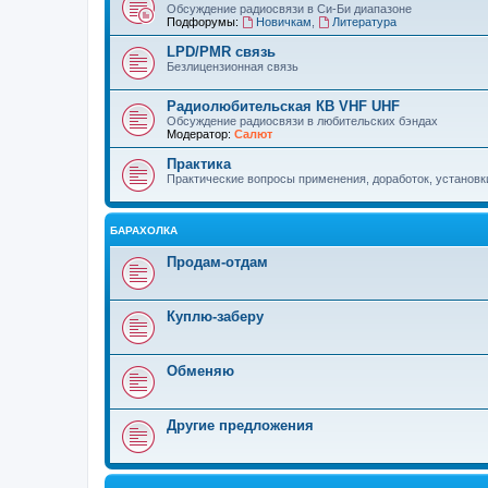
Обсуждение радиосвязи в Си-Би диапазоне
Подфорумы:
Новичкам
,
Литература
LPD/PMR связь
Безлицензионная связь
Радиолюбительская КВ VHF UHF
Обсуждение радиосвязи в любительских бэндах
Модератор:
Салют
Практика
Практические вопросы применения, доработок, установки 
БАРАХОЛКА
Продам-отдам
Куплю-заберу
Обменяю
Другие предложения