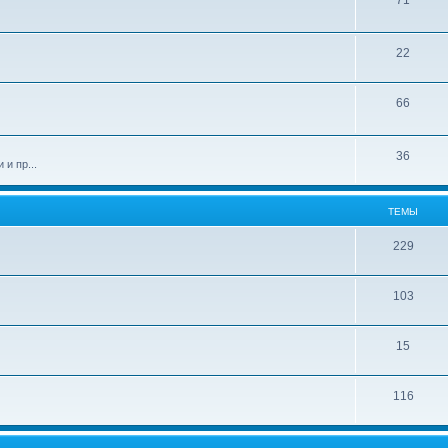
71
22
66
36
и пр...
ТЕМЫ
229
103
15
116