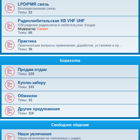
LPD/PMR связь
Безлицензионная связь
Темы:
22
Радиолюбительская КВ VHF UHF
Обсуждение радиосвязи в любительских бэндах
Модератор:
Салют
Темы:
66
Практика
Практические вопросы применения, доработок, установки и пр...
Темы:
36
Барахолка
Продам-отдам
Темы:
229
Куплю-заберу
Темы:
103
Обменяю
Темы:
15
Другие предложения
Темы:
116
Свободное общение
Наши увлечения
Наши увлечения не связанные с радио