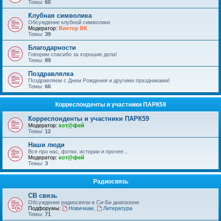
Темы:
60
Клубная символика
Обсуждение клубной символики
Модератор:
Виктор ВК
Темы:
39
Благодарности
Говорим спасибо за хорошие дела!
Темы:
89
Поздравлялка
Поздравляем с Днем Рождения и другими праздниками!
Темы:
66
Корреспонденты и участники ПАРК59
Корреспонденты и участники ПАРК59
Модератор:
кот@фей
Темы:
12
Наши люди
Все про нас, фотки, истории и прочее...
Модератор:
кот@фей
Темы:
3
Радиосвязь
СВ связь
Обсуждение радиосвязи в Си-Би диапазоне
Подфорумы:
Новичкам
,
Литература
Темы:
71