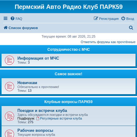
Пермский Авто Радио Клуб ПАРК59
FAQ
Регистрация
Вход
П
Список форумов
о
Текущее время: 08 авг 2026, 21:25
Отметить форумы как прочтённые
и
Сотрудничество с МЧС
с
к
Информация от МЧС
Темы:
3
Самое важное!
Новичкам
Обязательно к прочтению!
Темы:
13
Клубные вопросы ПАРК59
Поездки и встречи клуба
Здесь обсуждаются поездки и встречи клуба
Подфорум:
Регулярные встречи клуба
Темы:
275
Рабочие вопросы
Текущие вопросы клуба